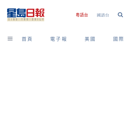
Skip
to
國語台
粵語台
content
首頁
電子報
美國
國際