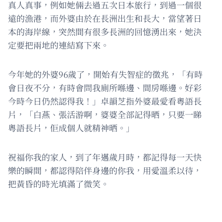
真人真事，例如她倆去過五次日本旅行，到過一個很
遠的漁港，而外婆由於在長洲出生和長大，當望著日
本的海岸線，突然間有很多長洲的回憶湧出來，她決
定要把兩地的連結寫下來。
今年她的外婆96歲了，開始有失智症的徵兆，「有時
會日夜不分，有時會問我廁所喺邊、間房喺邊。好彩
今時今日仍然認得我！」卓韻芝指外婆最愛看粵語長
片，「白燕、張活游啊，婆婆全部記得晒，只要一睇
粵語長片，佢成個人就精神晒。」
祝福你我的家人，到了年邁歲月時，都記得每一天快
樂的瞬間，都認得陪伴身邊的你我，用愛溫柔以待，
把黃昏的時光填滿了微笑。