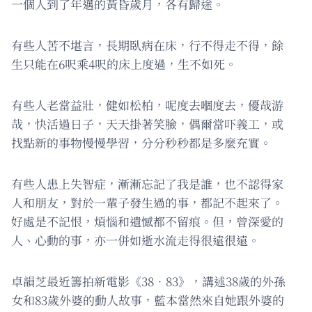
一個人到了年邁的黃昏歲月，各有歸途。
有些人苦不堪言，長期臥病在床，行不得走不得，餘
生只能在6呎乘4呎的床上度過，生不如死。
有些人老當益壯，健如松柏，呢度去嗰度去，優哉游
哉，快活過日子，天天掛著笑臉，偶爾當吓義工，或
找點新的事物慢慢學習，分分秒秒都是多麼充實。
有些人患上失智症，漸漸忘記了我是誰，也不認得家
人和朋友，對於一輩子發生過的事，都記不起來了。
好處是不記恨，煩惱和遺憾都不留痕。但，曾深愛的
人、心動的事，亦一併如逝水流走得很遠很遠。
卓韻芝最近籌拍新電影《38．83》，講述38歲的外孫
女和83歲外婆的動人故事，藍本當然來自她跟外婆的