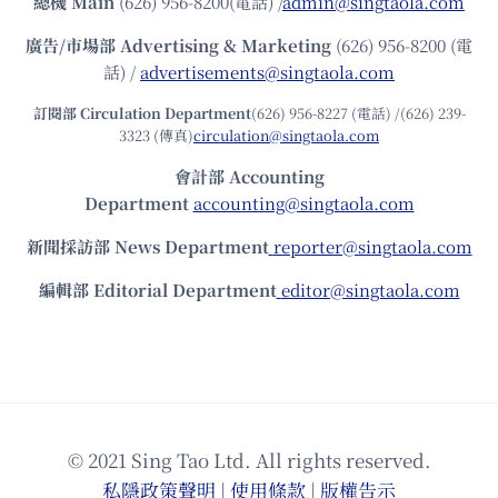
總機
Main
(626) 956-8200(電話) /
admin@singtaola.com
廣告/市場部
Advertising & Marketing
(626) 956-8200 (電
話) /
advertisements@singtaola.com
訂閱部 Circulation Department
(626) 956-8227 (電話) /(626) 239-
3323 (傳真)
circulation@singtaola.com
會計部 Accounting
Department
accounting@singtaola.com
新聞採訪部 News Department
reporter@singtaola.com
編輯部 Editorial Department
editor@singtaola.com
© 2021 Sing Tao Ltd. All rights reserved.
私隱政策聲明
|
使⽤條款
|
版權告⽰