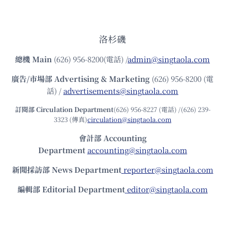
洛杉磯
總機
Main
(626) 956-8200(電話) /
admin@singtaola.com
廣告/市場部
Advertising & Marketing
(626) 956-8200 (電
話) /
advertisements@singtaola.com
訂閱部 Circulation Department
(626) 956-8227 (電話) /(626) 239-
3323 (傳真)
circulation@singtaola.com
會計部 Accounting
Department
accounting@singtaola.com
新聞採訪部 News Department
reporter@singtaola.com
編輯部 Editorial Department
editor@singtaola.com