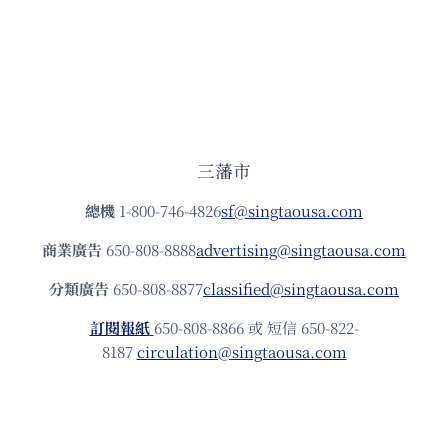
三藩市
總機
1-800-746-4826
sf@singtaousa.com
商業廣告
650-808-8888
advertising@singtaousa.com
分類廣告
650-808-8877
classified@singtaousa.com
訂閱報紙
650-808-8866 或 短信 650-822-
8187
circulation@singtaousa.com