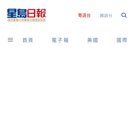
Skip
to
國語台
粵語台
content
首頁
電子報
美國
國際