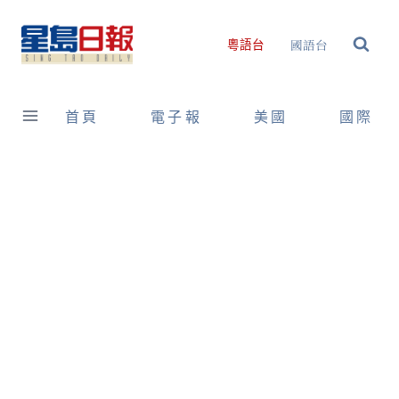
Skip
to
國語台
粵語台
content
首頁
電子報
美國
國際