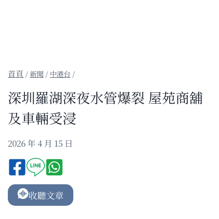
/
新聞
/
中港台
/
深圳羅湖深夜水管爆裂 屋苑商舖
及車輛受浸
2026 年 4 月 15 日
收聽文章