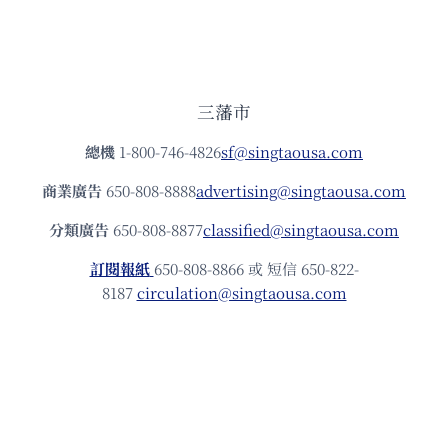
三藩市
總機
1-800-746-4826
sf@singtaousa.com
商業廣告
650-808-8888
advertising@singtaousa.com
分類廣告
650-808-8877
classified@singtaousa.com
訂閱報紙
650-808-8866 或 短信 650-822-
8187
circulation@singtaousa.com