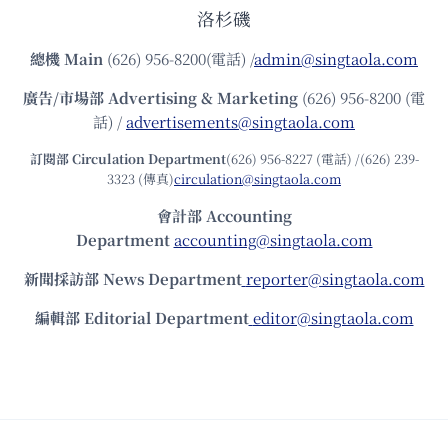
洛杉磯
總機
Main
(626) 956-8200(電話) /
admin@singtaola.com
廣告/市場部
Advertising & Marketing
(626) 956-8200 (電
話) /
advertisements@singtaola.com
訂閱部 Circulation Department
(626) 956-8227 (電話) /(626) 239-
3323 (傳真)
circulation@singtaola.com
會計部 Accounting
Department
accounting@singtaola.com
新聞採訪部 News Department
reporter@singtaola.com
編輯部 Editorial Department
editor@singtaola.com