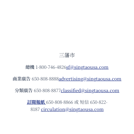
三藩市
總機
1-800-746-4826
sf@singtaousa.com
商業廣告
650-808-8888
advertising@singtaousa.com
分類廣告
650-808-8877
classified@singtaousa.com
訂閱報紙
650-808-8866 或 短信 650-822-
8187
circulation@singtaousa.com