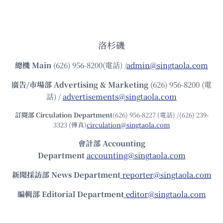
洛杉磯
總機
Main
(626) 956-8200(電話) /
admin@singtaola.com
廣告/市場部
Advertising & Marketing
(626) 956-8200 (電
話) /
advertisements@singtaola.com
訂閱部 Circulation Department
(626) 956-8227 (電話) /(626) 239-
3323 (傳真)
circulation@singtaola.com
會計部 Accounting
Department
accounting@singtaola.com
新聞採訪部 News Department
reporter@singtaola.com
編輯部 Editorial Department
editor@singtaola.com