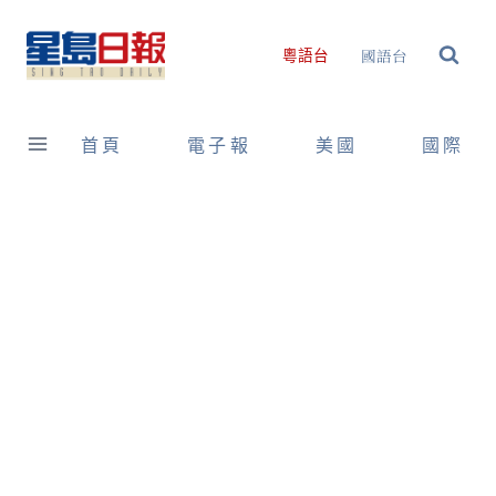
Skip
to
國語台
粵語台
content
首頁
電子報
美國
國際