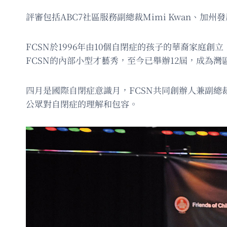
評審包括ABC7社區服務副總裁Mimi Kwan、加州
FCSN於1996年由10個自閉症的孩子的華裔家庭創
FCSN的內部小型才藝秀，至今已舉辦12屆，成為
四月是國際自閉症意識月，FCSN共同創辦人兼副總
公眾對自閉症的理解和包容。