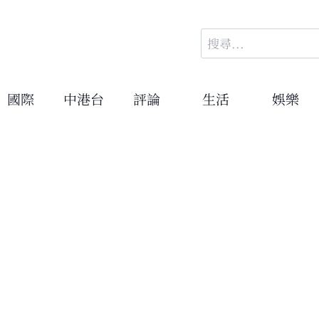
搜
尋
關
鍵
國際
中港台
評論
生活
娛樂
字: