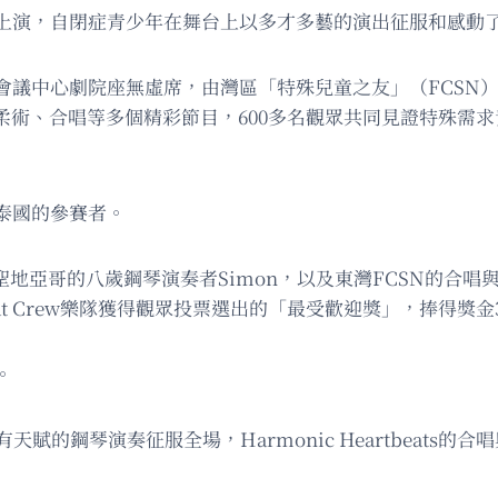
上演，自閉症青少年在舞台上以多才多藝的演出征服和感動
議中心劇院座無虛席，由灣區「特殊兒童之友」（FCSN）舉辦的
器演奏、柔術、合唱等多個精彩節目，600多名觀眾共同見證特
泰國的參賽者。
地亞哥的八歲鋼琴演奏者Simon，以及東灣FCSN的合唱與樂器合
Beat Crew樂隊獲得觀眾投票選出的「最受歡迎獎」，捧得獎金
。
天賦的鋼琴演奏征服全場，Harmonic Heartbeats的合唱與