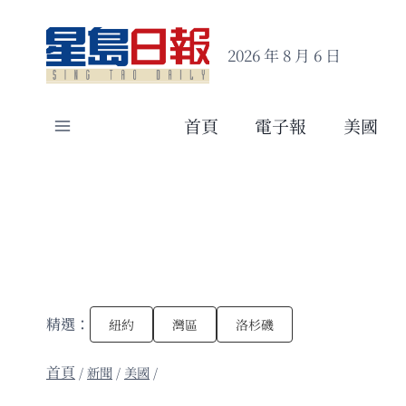
Skip
to
2026 年 8 月 6 日
content
首頁
電子報
美國
精選：
紐約
灣區
洛杉磯
/
新聞
/
美國
/