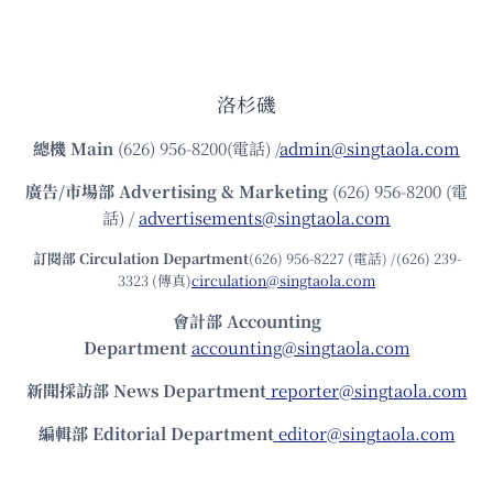
洛杉磯
總機
Main
(626) 956-8200(電話) /
admin@singtaola.com
廣告/市場部
Advertising & Marketing
(626) 956-8200 (電
話) /
advertisements@singtaola.com
訂閱部 Circulation Department
(626) 956-8227 (電話) /(626) 239-
3323 (傳真)
circulation@singtaola.com
會計部 Accounting
Department
accounting@singtaola.com
新聞採訪部 News Department
reporter@singtaola.com
編輯部 Editorial Department
editor@singtaola.com