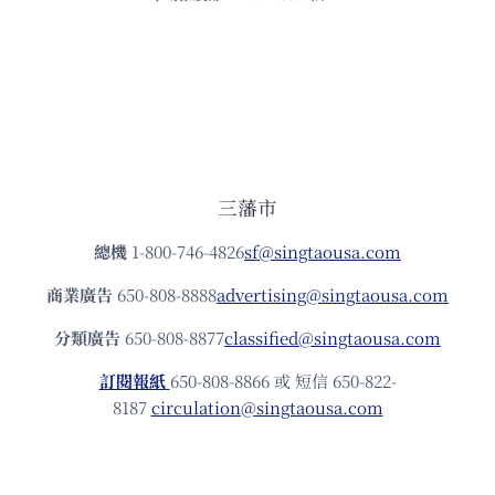
三藩市
總機
1-800-746-4826
sf@singtaousa.com
商業廣告
650-808-8888
advertising@singtaousa.com
分類廣告
650-808-8877
classified@singtaousa.com
訂閱報紙
650-808-8866 或 短信 650-822-
8187
circulation@singtaousa.com