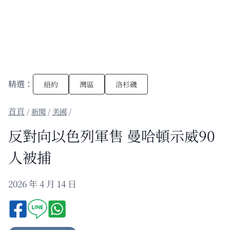
精選：
紐約
灣區
洛杉磯
/
新聞
/
美國
/
反對向以色列軍售 曼哈頓示威90
人被捕
2026 年 4 月 14 日