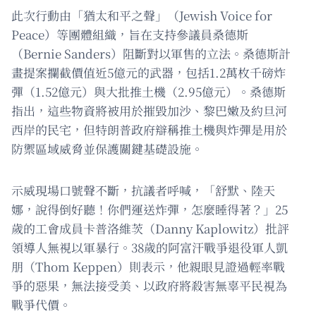
此次行動由「猶太和平之聲」（Jewish Voice for
Peace）等團體組織，旨在支持參議員桑德斯
（Bernie Sanders）阻斷對以軍售的立法。桑德斯計
畫提案攔截價值近5億元的武器，包括1.2萬枚千磅炸
彈（1.52億元）與大批推土機（2.95億元）。桑德斯
指出，這些物資將被用於摧毀加沙、黎巴嫩及約旦河
西岸的民宅，但特朗普政府辯稱推土機與炸彈是用於
防禦區域威脅並保護關鍵基礎設施。
示威現場口號聲不斷，抗議者呼喊，「舒默、陸天
娜，說得倒好聽！你們運送炸彈，怎麼睡得著？」25
歲的工會成員卡普洛維茨（Danny Kaplowitz）批評
領導人無視以軍暴行。38歲的阿富汗戰爭退役軍人凱
朋（Thom Keppen）則表示，他親眼見證過輕率戰
爭的惡果，無法接受美、以政府將殺害無辜平民視為
戰爭代價。