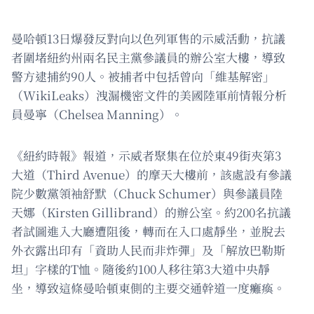
曼哈頓13日爆發反對向以色列軍售的示威活動，抗議
者圍堵紐約州兩名民主黨參議員的辦公室大樓，導致
警方逮捕約90人。被捕者中包括曾向「維基解密」
（WikiLeaks）洩漏機密文件的美國陸軍前情報分析
員曼寧（Chelsea Manning）。
《紐約時報》報道，示威者聚集在位於東49街夾第3
大道（Third Avenue）的摩天大樓前，該處設有參議
院少數黨領袖舒默（Chuck Schumer）與參議員陸
天娜（Kirsten Gillibrand）的辦公室。約200名抗議
者試圖進入大廳遭阻後，轉而在入口處靜坐，並脫去
外衣露出印有「資助人民而非炸彈」及「解放巴勒斯
坦」字樣的T恤。隨後約100人移往第3大道中央靜
坐，導致這條曼哈頓東側的主要交通幹道一度癱瘓。