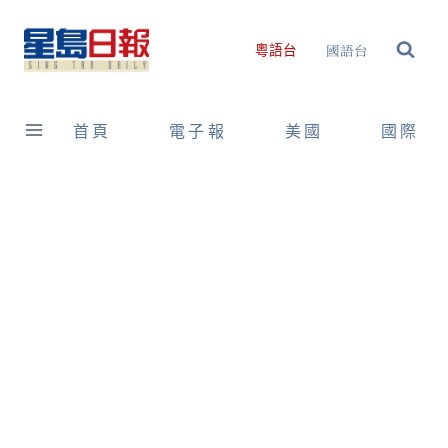
Skip
to
國語台
粵語台
content
首頁
電子報
美國
國際