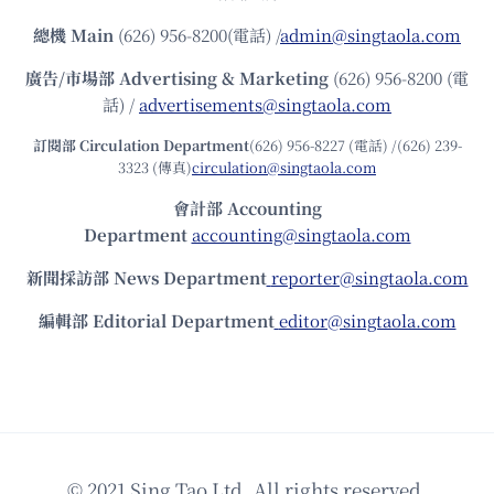
總機
Main
(626) 956-8200(電話) /
admin@singtaola.com
廣告/市場部
Advertising & Marketing
(626) 956-8200 (電
話) /
advertisements@singtaola.com
訂閱部 Circulation Department
(626) 956-8227 (電話) /(626) 239-
3323 (傳真)
circulation@singtaola.com
會計部 Accounting
Department
accounting@singtaola.com
新聞採訪部 News Department
reporter@singtaola.com
編輯部 Editorial Department
editor@singtaola.com
© 2021 Sing Tao Ltd. All rights reserved.