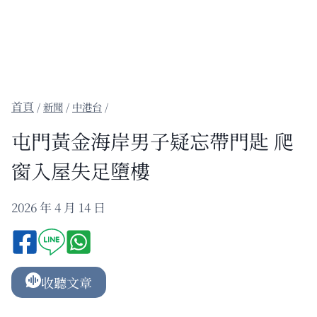
/
新聞
/
中港台
/
屯門黃金海岸男子疑忘帶門匙 爬
窗入屋失足墮樓
2026 年 4 月 14 日
收聽文章