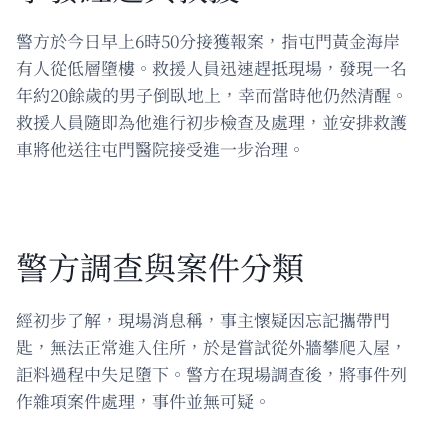
警方於今日早上6時50分接獲報案，指屯門黃金海岸
有人從低層墮樓。救援人員迅速趕抵現場，發現一名
年約20餘歲的男子倒臥地上，幸而當時他仍然清醒。
救援人員隨即為他進行初步檢查及處理，並安排救護
車將他送往屯門醫院接受進一步治理。
警方調查與案件分類
經初步了解，現場消息稱，事主懷疑因忘記攜帶門
匙，無法正常進入住所，於是嘗試從外牆攀爬入屋，
詎料過程中失足墮下。警方在現場調查後，將事件列
作雜項案件處理，事件並無可疑。