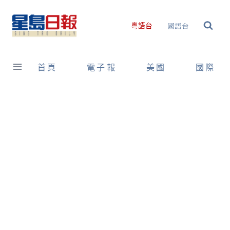
Skip
to
國語台
粵語台
content
首頁
電子報
美國
國際