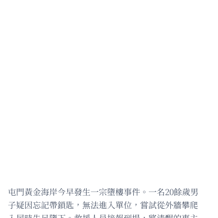
屯門黃金海岸今早發生一宗墮樓事件。一名20餘歲男
子疑因忘記帶鎖匙，無法進入單位，嘗試從外牆攀爬
入屋時失足墮下。救援人員接報到場，將清醒的事主