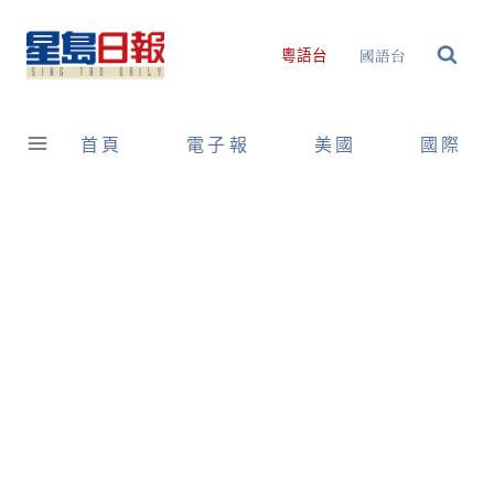
Skip
to
國語台
粵語台
content
首頁
電子報
美國
國際