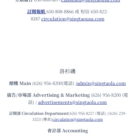
訂閱報紙
650-808-8866 或 短信 650-822-
8187
circulation@singtaousa.com
洛杉磯
總機
Main
(626) 956-8200(電話) /
admin@singtaola.com
廣告/市場部
Advertising & Marketing
(626) 956-8200 (電
話) /
advertisements@singtaola.com
訂閱部 Circulation Department
(626) 956-8227 (電話) /(626) 239-
3323 (傳真)
circulation@singtaola.com
會計部 Accounting