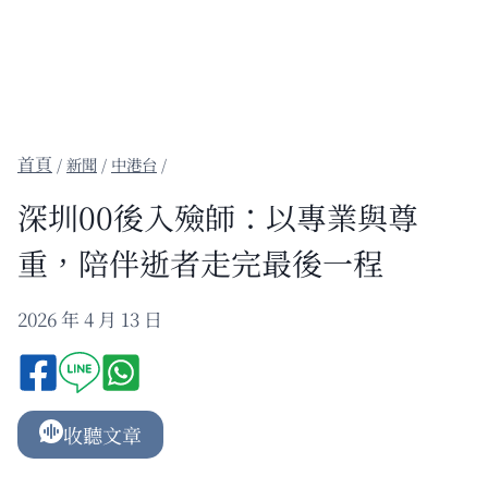
/
新聞
/
中港台
/
深圳00後入殮師：以專業與尊
重，陪伴逝者走完最後一程
2026 年 4 月 13 日
收聽文章