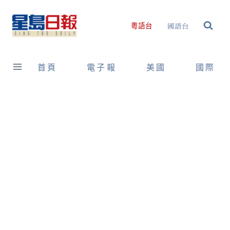
Skip
to
國語台
粵語台
content
首頁
電子報
美國
國際