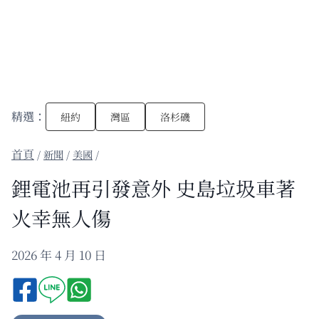
精選：
紐約
灣區
洛杉磯
/
新聞
/
美國
/
鋰電池再引發意外 史島垃圾車著
火幸無人傷
2026 年 4 月 10 日