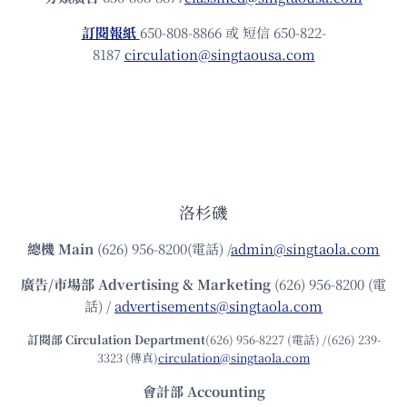
訂閱報紙
650-808-8866 或 短信 650-822-
8187
circulation@singtaousa.com
洛杉磯
總機
Main
(626) 956-8200(電話) /
admin@singtaola.com
廣告/市場部
Advertising & Marketing
(626) 956-8200 (電
話) /
advertisements@singtaola.com
訂閱部 Circulation Department
(626) 956-8227 (電話) /(626) 239-
3323 (傳真)
circulation@singtaola.com
會計部 Accounting