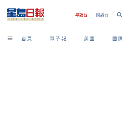
Skip
to
國語台
粵語台
content
首頁
電子報
美國
國際