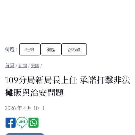
精選：
紐約
灣區
洛杉磯
/
新聞
/
美國
/
109分局新局長上任 承諾打擊非法
攤販與治安問題
2026 年 4 月 10 日