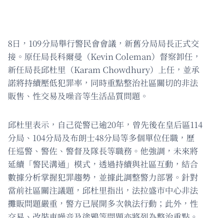
8日，109分局舉行警民會會議，新舊分局局長正式交
接。原任局長科爾曼（Kevin Coleman）督察卸任，
新任局長邱杜里（Karam Chowdhury）上任，並承
諾將持續壓低犯罪率，同時重點整治社區關切的非法
販售、性交易及噪音等生活品質問題。
邱杜里表示，自己從警已逾20年，曾先後在皇后區114
分局、104分局及布朗士48分局等多個單位任職，歷
任巡警、警佐、警督及隊長等職務。他強調，未來將
延續「警民溝通」模式，透過持續與社區互動，結合
數據分析掌握犯罪趨勢，並據此調整警力部署。針對
當前社區關注議題，邱杜里指出，法拉盛市中心非法
攤販問題嚴重，警方已展開多次執法行動；此外，性
交易、改裝車噪音及塗鴉等問題亦將列為整治重點。