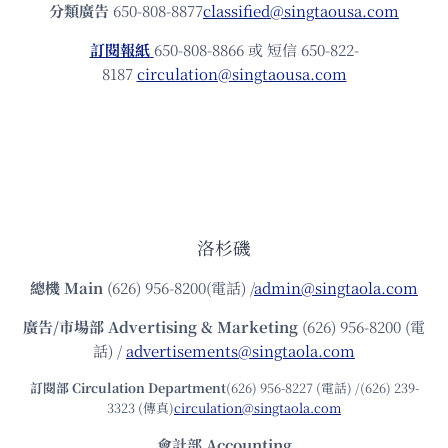
分類廣告
650-808-8877
classified@singtaousa.com
訂閱報紙
650-808-8866 或 短信 650-822-
8187
circulation@singtaousa.com
洛杉磯
總機
Main
(626) 956-8200(電話) /
admin@singtaola.com
廣告/市場部
Advertising & Marketing
(626) 956-8200 (電
話) /
advertisements@singtaola.com
訂閱部 Circulation Department
(626) 956-8227 (電話) /(626) 239-
3323 (傳真)
circulation@singtaola.com
會計部 Accounting