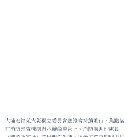
大埔宏福苑火災獨立委員會聽證會持續進行，焦點落
在消防巡查機制與承辦商監管上。消防處助理處長
（牌照及審批）姜世明作供時，揭示了巡查期間未檢