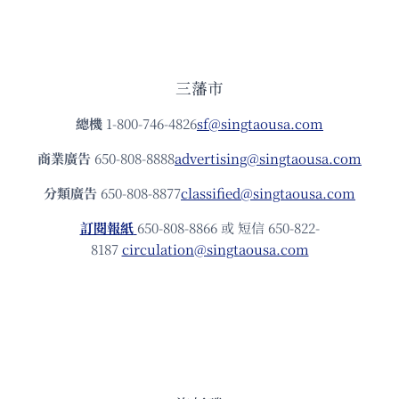
三藩市
總機
1-800-746-4826
sf@singtaousa.com
商業廣告
650-808-8888
advertising@singtaousa.com
分類廣告
650-808-8877
classified@singtaousa.com
訂閱報紙
650-808-8866 或 短信 650-822-
8187
circulation@singtaousa.com