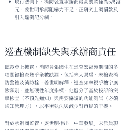
現行法例下，消防裝置承辦商最高罰款僅為5萬港
元，姜世明承認阻嚇力不足，正研究上調罰款及
引入違例記分制。
巡查機制缺失與承辦商責任
聽證會上披露，消防員張國生在巡查宏福苑期間的多
項關鍵檢查幾乎全數缺漏，包括未入泵房、未檢查消
防警鐘及消防栓。姜世明解釋，巡查頻率視乎樓宇風
險類別，並無硬性年度指標。他區分了基於投訴的突
擊檢查（不預先通知）與需要協調的功能測試（必須
通知管理方），以平衡執法與減少對市民的干擾。
對於承辦商監管，姜世明指出「中華發展」未派員現