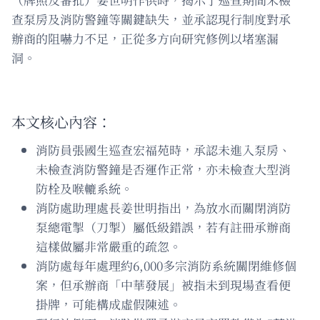
查泵房及消防警鐘等關鍵缺失，並承認現行制度對承
辦商的阻嚇力不足，正從多方向研究修例以堵塞漏
洞。
本文核心內容：
消防員張國生巡查宏福苑時，承認未進入泵房、
未檢查消防警鐘是否運作正常，亦未檢查大型消
防栓及喉轆系統。
消防處助理處長姜世明指出，為放水而關閉消防
泵總電掣（刀掣）屬低級錯誤，若有註冊承辦商
這樣做屬非常嚴重的疏忽。
消防處每年處理約6,000多宗消防系統關閉維修個
案，但承辦商「中華發展」被指未到現場查看便
掛牌，可能構成虛假陳述。