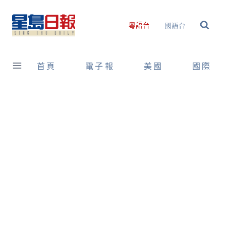
Skip
to
國語台
粵語台
content
首頁
電子報
美國
國際