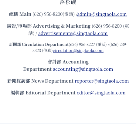
洛杉磯
總機
Main
(626) 956-8200(電話) /
admin@singtaola.com
廣告/市場部
Advertising & Marketing
(626) 956-8200 (電
話) /
advertisements@singtaola.com
訂閱部 Circulation Department
(626) 956-8227 (電話) /(626) 239-
3323 (傳真)
circulation@singtaola.com
會計部 Accounting
Department
accounting@singtaola.com
新聞採訪部 News Department
reporter@singtaola.com
編輯部 Editorial Department
editor@singtaola.com