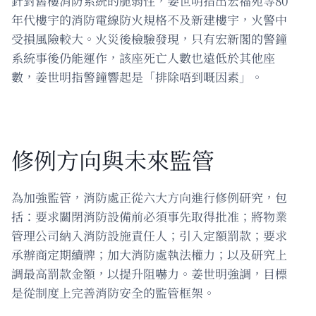
針對舊樓消防系統的脆弱性，姜世明指出宏福苑等80
年代樓宇的消防電線防火規格不及新建樓宇，火警中
受損風險較大。火災後檢驗發現，只有宏新閣的警鐘
系統事後仍能運作，該座死亡人數也遠低於其他座
數，姜世明指警鐘響起是「排除唔到嘅因素」。
修例方向與未來監管
為加強監管，消防處正從六大方向進行修例研究，包
括：要求關閉消防設備前必須事先取得批准；將物業
管理公司納入消防設施責任人；引入定額罰款；要求
承辦商定期續牌；加大消防處執法權力；以及研究上
調最高罰款金額，以提升阻嚇力。姜世明強調，目標
是從制度上完善消防安全的監管框架。