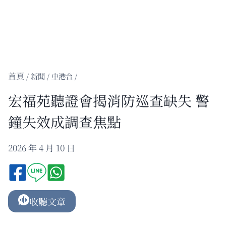
/
新聞
/
中港台
/
宏福苑聽證會揭消防巡查缺失 警
鐘失效成調查焦點
2026 年 4 月 10 日
收聽文章