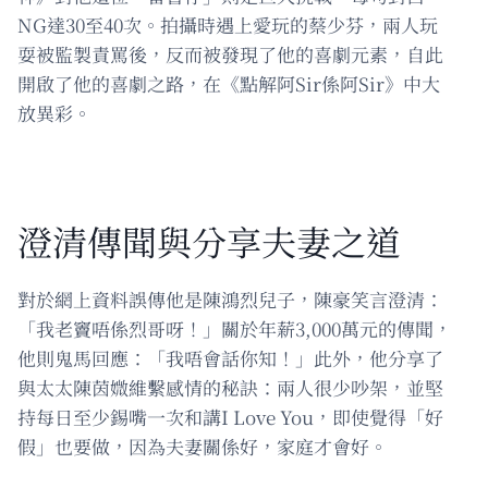
NG達30至40次。拍攝時遇上愛玩的蔡少芬，兩人玩
耍被監製責罵後，反而被發現了他的喜劇元素，自此
開啟了他的喜劇之路，在《點解阿Sir係阿Sir》中大
放異彩。
澄清傳聞與分享夫妻之道
對於網上資料誤傳他是陳鴻烈兒子，陳豪笑言澄清：
「我老竇唔係烈哥呀！」關於年薪3,000萬元的傳聞，
他則鬼馬回應：「我唔會話你知！」此外，他分享了
與太太陳茵媺維繫感情的秘訣：兩人很少吵架，並堅
持每日至少錫嘴一次和講I Love You，即使覺得「好
假」也要做，因為夫妻關係好，家庭才會好。