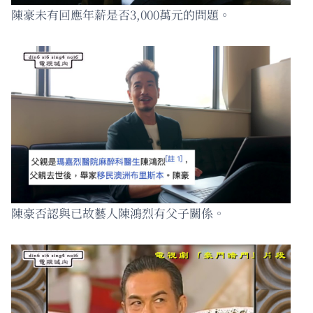
陳豪未有回應年薪是否3,000萬元的問題。
陳豪否認與已故藝人陳鴻烈有父子關係。