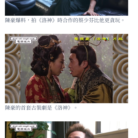
陳豪爆料，拍《洛神》時合作的蔡少芬比他更貪玩。
陳豪的首套古裝劇是《洛神》。