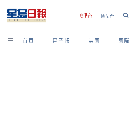
Skip
to
國語台
粵語台
content
首頁
電子報
美國
國際