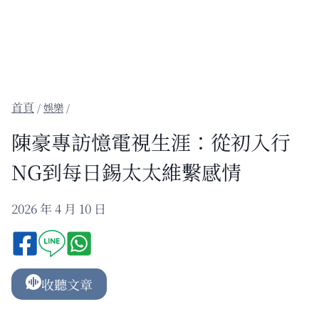
/
娛樂
/
陳豪專訪憶電視生涯：從初入行
NG到每日錫太太維繫感情
2026 年 4 月 10 日
收聽文章