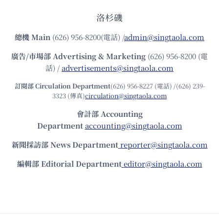
洛杉磯
總機
Main
(626) 956-8200(電話) /
admin@singtaola.com
廣告/市場部
Advertising & Marketing
(626) 956-8200 (電
話) /
advertisements@singtaola.com
訂閱部 Circulation Department
(626) 956-8227 (電話) /(626) 239-
3323 (傳真)
circulation@singtaola.com
會計部 Accounting
Department
accounting@singtaola.com
新聞採訪部 News Department
reporter@singtaola.com
編輯部 Editorial Department
editor@singtaola.com