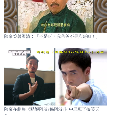
陳豪笑著澄清：「不是呀，我爸爸不是烈哥呀！」
陳豪在劇集《點解阿Sir係阿Sir》中展現了搞笑天