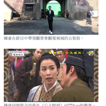
陳豪在節目中帶領觀眾參觀電視城的古裝街。
陳豪回憶與佘詩曼在《公主嫁到》中鬥Rap的趣事。