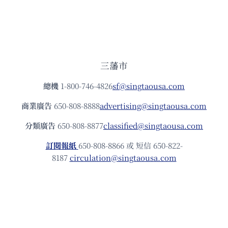
三藩市
總機
1-800-746-4826
sf@singtaousa.com
商業廣告
650-808-8888
advertising@singtaousa.com
分類廣告
650-808-8877
classified@singtaousa.com
訂閱報紙
650-808-8866 或 短信 650-822-
8187
circulation@singtaousa.com