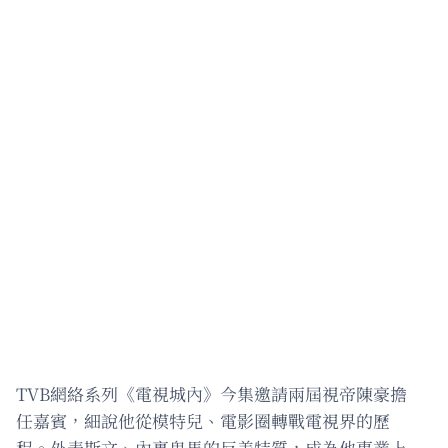
TVB網絡系列《電視城內》今集邀請兩屆視帝陳豪擔
任嘉賓，細說他從模特兒、電影圈轉戰電視界的歷
程。外表斯文、內裏鬼馬的反差特質，成為他事業上