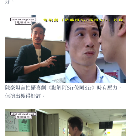
分。
陳豪坦言拍攝喜劇《點解阿Sir係阿Sir》時有壓力，
但演出獲得好評。