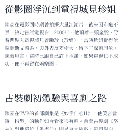
從影圈浮沉到電視城見珍姐
陳豪在電影圈時期曾拍攝大量江湖片，後來因市道不
景，決定嘗試電視台。2000年，他頂着一頭金髮、穿
着西裝入電視城見曾勵珍（珍姐），當時珍姐覺得他
說話斯文溫柔，與外表反差極大，留下了深刻印象。
陳豪坦言，當時已跟自己許下承諾，如果電視也不成
功，便不再留在娛樂圈。
古裝劇初體驗與喜劇之路
陳豪在TVB的首部劇集是《妙手仁心II》，他笑言當
時「扮型」的動作如今看來很有趣。首套古裝劇《洛
神》對他這位「番書仔」則是巨大挑戰，每句對白