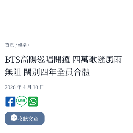
/
娛樂
/
BTS高陽巡唱開鑼 四萬歌迷風雨
無阻 闊別四年全員合體
2026 年 4 月 10 日
收聽文章