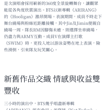
是次演唱會採用嶄新的360度全景旋轉舞台，讓觀眾
能從各角度欣賞演出。BTS以新專輯《ARIRANG》
的《Hooligan》激昂開場。表演期間，成員不時走下
舞台繞場與粉絲近距離接觸，其中Jin及Jimin便親自
繞場一周。隊長RM因腳傷未癒，則選擇坐車繞場，
仍盡力與ARMY互動。成員V在演繹主打歌
《SWIM》時，更投入地以游泳姿勢在地上表演，險
些滑倒，引來隊友玩笑關心。
新舊作品交織 情感與收益雙
豐收
三小時的演出中，BTS幾乎唱盡新專輯
《ARIRANG》所有曲目，並穿插《Not Today》、