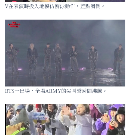
V在表演時投入地模仿游泳動作，差點滑倒。
BTS一出場，全場ARMY的尖叫聲瞬間沸騰。