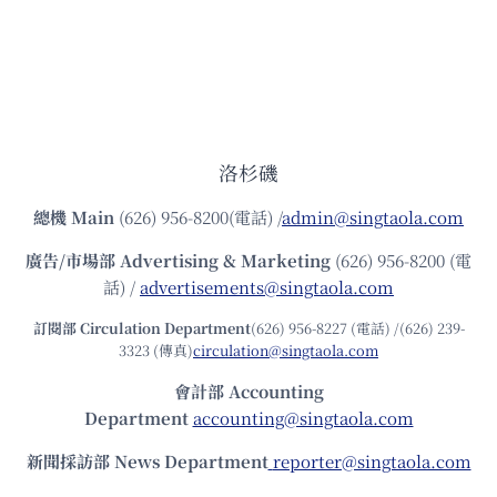
洛杉磯
總機
Main
(626) 956-8200(電話) /
admin@singtaola.com
廣告/市場部
Advertising & Marketing
(626) 956-8200 (電
話) /
advertisements@singtaola.com
訂閱部 Circulation Department
(626) 956-8227 (電話) /(626) 239-
3323 (傳真)
circulation@singtaola.com
會計部 Accounting
Department
accounting@singtaola.com
新聞採訪部 News Department
reporter@singtaola.com