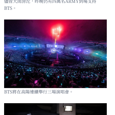
儘管大雨滂沱，昨晚仍有四萬名ARMY到場支持
BTS。
BTS將在高陽連續舉行三場演唱會。