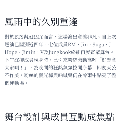
風雨中的久別重逢
對於BTS與ARMY而言，這場演出意義非凡。自上次
巡演已闊別近四年，七位成員RM、Jin、Suga、J-
Hope、Jimin、V及Jungkook終能再度齊聚舞台。
下午綵排成員現身時，已引來粉絲激動高呼「好想念
大家啊！」，為晚間的狂熱氣氛拉開序幕。即便天公
不作美，粉絲的螢光棒與吶喊聲仍在冷雨中點亮了整
個運動場。
舞台設計與成員互動成焦點