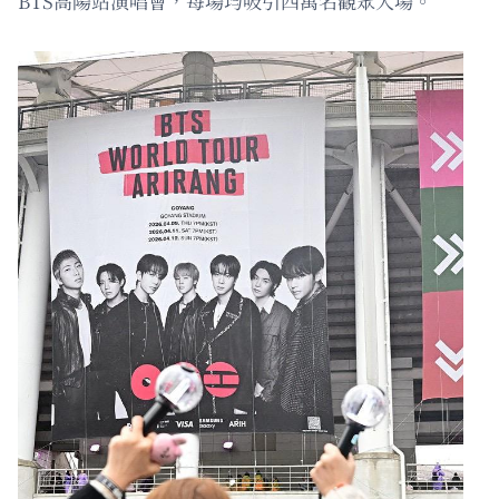
BTS高陽站演唱會，每場均吸引四萬名觀眾入場。