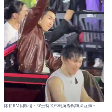
隊長RM因腳傷，乘坐特製車輛繞場與粉絲互動。