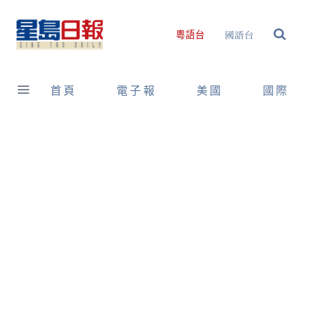
Skip
to
國語台
粵語台
content
首頁
電子報
美國
國際