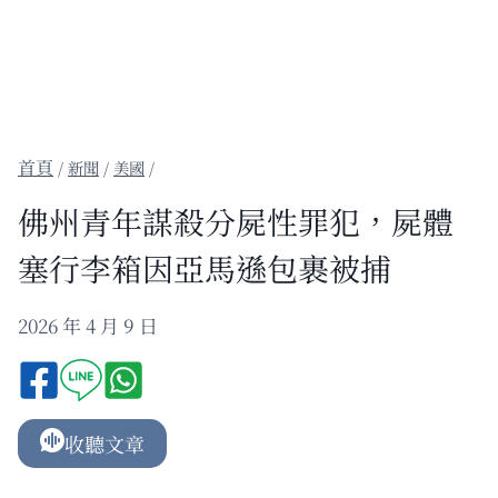
/
新聞
/
美國
/
佛州青年謀殺分屍性罪犯，屍體
塞行李箱因亞馬遜包裹被捕
2026 年 4 月 9 日
收聽文章