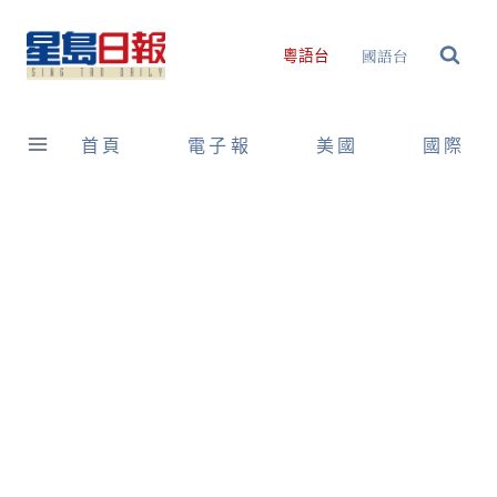
Skip
to
國語台
粵語台
content
首頁
電子報
美國
國際