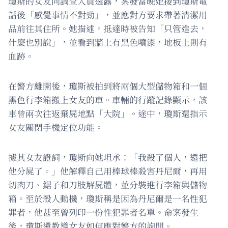
瓊斯的女友向調查人員透露，案發當晚她接到瓊斯電
話後「感覺事情不對勁」，並應對方要求帶著清潔用
品前往其住所。她描述，抵達時被告知「只管進去，
什麼也別說」，並看到牆上有黑色噴漆，地板上則有
血跡。
在警方離開後，瓊斯被拍到將兩個大型儲物箱和一個
黑色行李箱搬上女友的車。車輛的行蹤記錄顯示，該
車曾兩次往返棄屍地點「大院」。途中，瓊斯還指示
女友關閉手機定位功能。
據其女友證詞，瓊斯向她坦承：「我殺了個人，還把
他分屍了。」他解釋自己用棒球棒殺害丹尼爾，再用
切肉刀、鋸子和刀肢解屍體，並分裝進行李箱與儲物
箱。至於殺人動機，瓊斯稱是因為丹尼爾是一名性犯
罪者，他甚至曾列印一份性犯罪者名單。命案發生
後，瓊斯還教導女友如何應對警方的詢問。