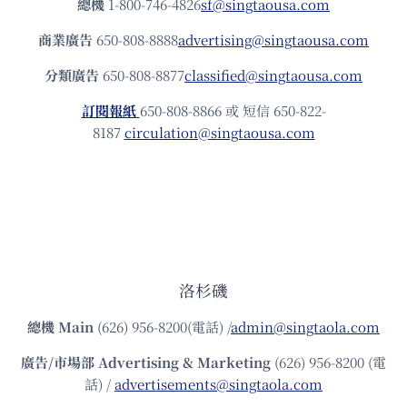
總機
1-800-746-4826
sf@singtaousa.com
商業廣告
650-808-8888
advertising@singtaousa.com
分類廣告
650-808-8877
classified@singtaousa.com
訂閱報紙
650-808-8866 或 短信 650-822-
8187
circulation@singtaousa.com
洛杉磯
總機
Main
(626) 956-8200(電話) /
admin@singtaola.com
廣告/市場部
Advertising & Marketing
(626) 956-8200 (電
話) /
advertisements@singtaola.com