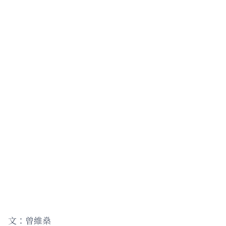
文：曾維燊