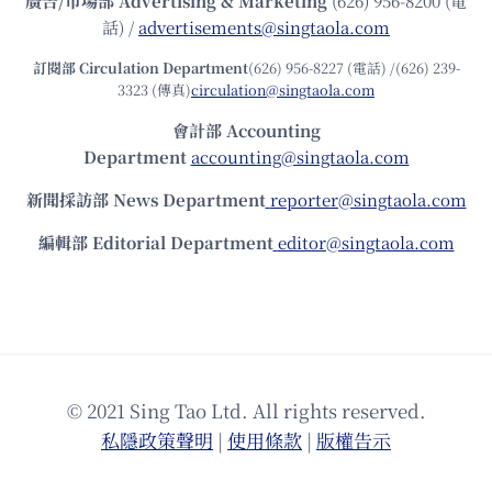
廣告/市場部
Advertising & Marketing
(626) 956-8200 (電
話) /
advertisements@singtaola.com
訂閱部 Circulation Department
(626) 956-8227 (電話) /(626) 239-
3323 (傳真)
circulation@singtaola.com
會計部 Accounting
Department
accounting@singtaola.com
新聞採訪部 News Department
reporter@singtaola.com
編輯部 Editorial Department
editor@singtaola.com
© 2021 Sing Tao Ltd. All rights reserved.
私隱政策聲明
|
使⽤條款
|
版權告⽰