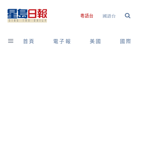
Skip
to
國語台
粵語台
content
首頁
電子報
美國
國際