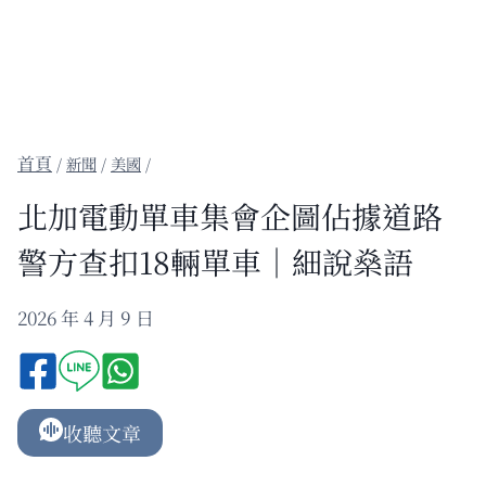
/
新聞
/
美國
/
北加電動單車集會企圖佔據道路
警方查扣18輛單車｜細說燊語
2026 年 4 月 9 日
收聽文章