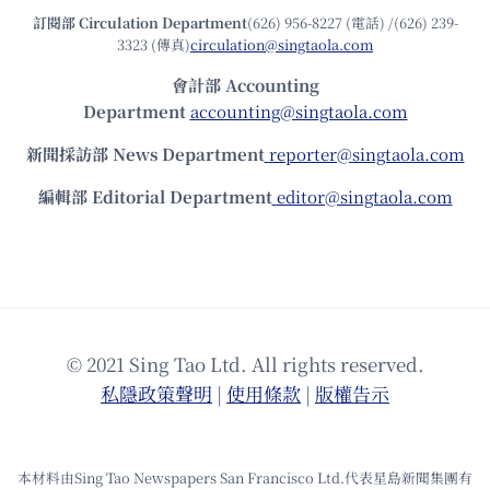
訂閱部 Circulation Department
(626) 956-8227 (電話) /(626) 239-
3323 (傳真)
circulation@singtaola.com
會計部 Accounting
Department
accounting@singtaola.com
新聞採訪部 News Department
reporter@singtaola.com
編輯部 Editorial Department
editor@singtaola.com
© 2021 Sing Tao Ltd. All rights reserved.
私隱政策聲明
|
使⽤條款
|
版權告⽰
本材料由Sing Tao Newspapers San Francisco Ltd.代表星島新聞集團有