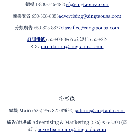
總機
1-800-746-4826
sf@singtaousa.com
商業廣告
650-808-8888
advertising@singtaousa.com
分類廣告
650-808-8877
classified@singtaousa.com
訂閱報紙
650-808-8866 或 短信 650-822-
8187
circulation@singtaousa.com
洛杉磯
總機
Main
(626) 956-8200(電話) /
admin@singtaola.com
廣告/市場部
Advertising & Marketing
(626) 956-8200 (電
話) /
advertisements@singtaola.com