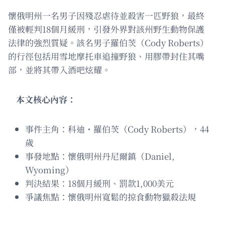
懷俄明州一名男子因殘忍虐待並殺害一匹野狼，最終
僅被輕判18個月緩刑，引發外界對該州野生動物保護
法律的強烈質疑。該名男子羅伯茨（Cody Roberts）
的行徑包括用雪地摩托車追撞野狼、用膠帶封住其嘴
部，並將其帶入酒吧炫耀。
本文核心內容：
事件主角：科迪・羅伯茨（Cody Roberts），44
歲
事發地點：懷俄明州丹尼爾鎮（Daniel,
Wyoming）
判決結果：18個月緩刑、罰款1,000美元
爭議焦點：懷俄明州寬鬆的掠食動物獵殺法規