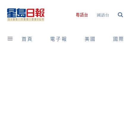
Skip
to
國語台
粵語台
content
首頁
電子報
美國
國際