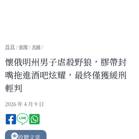
/
新聞
/
美國
/
懷俄明州男子虐殺野狼，膠帶封
嘴拖進酒吧炫耀，最終僅獲緩刑
輕判
2026 年 4 月 9 日
收聽文章