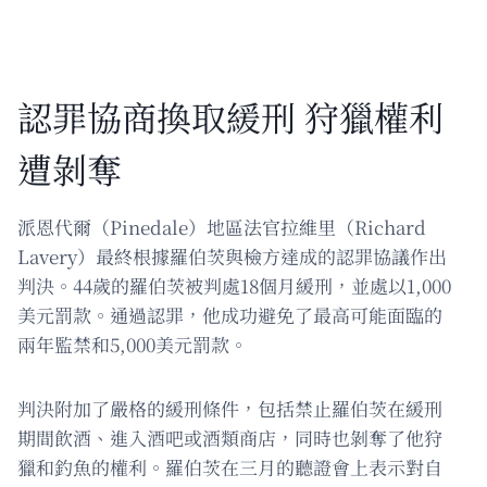
認罪協商換取緩刑 狩獵權利
遭剝奪
派恩代爾（Pinedale）地區法官拉維里（Richard
Lavery）最終根據羅伯茨與檢方達成的認罪協議作出
判決。44歲的羅伯茨被判處18個月緩刑，並處以1,000
美元罰款。通過認罪，他成功避免了最高可能面臨的
兩年監禁和5,000美元罰款。
判決附加了嚴格的緩刑條件，包括禁止羅伯茨在緩刑
期間飲酒、進入酒吧或酒類商店，同時也剝奪了他狩
獵和釣魚的權利。羅伯茨在三月的聽證會上表示對自