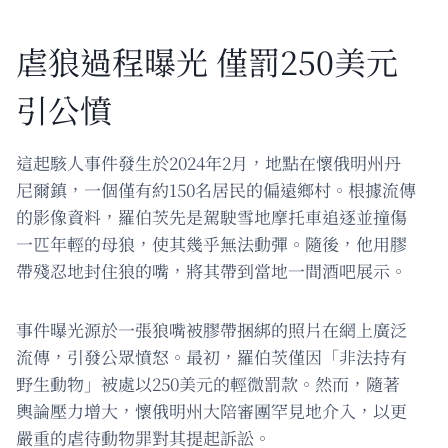
虐狼過程曝光 僅罰250美元
引公憤
這起駭人事件發生於2024年2月，地點在懷俄明州丹
尼爾鎮，一個僅有約150名居民的偏遠鄉村。根據流傳
的影像資料，羅伯茨先是駕駛雪地摩托車追逐並撞傷
一匹年輕的母狼，使其幾乎無法動彈。隨後，他用膠
帶殘忍地封住狼的嘴，將其帶到當地一間酒吧展示。
事件曝光源於一張狼嘴被膠帶捆綁的照片在網上廣泛
流傳，引發公眾憤怒。最初，羅伯茨僅因「非法持有
野生動物」被處以250美元的輕微罰款。然而，隨著
輿論壓力增大，懷俄明州大陪審團罕見地介入，以更
嚴重的虐待動物罪對其提起訴訟。