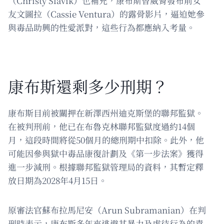
（Christy Slavik）也補充，康布斯曾威脅發布前女
友文圖拉（Cassie Ventura）的露骨影片，逼迫她參
與毒品助興的性愛派對，這些行為都應納入考量。
康布斯還剩多少刑期？
康布斯目前被關押在新澤西州迪克斯堡的聯邦監獄。
在被判刑前，他已在布魯克林聯邦監獄度過約14個
月，這段時間將從50個月的總刑期中扣除。此外，他
可能因參與獄中毒品康復計劃及《第一步法案》獲得
進一步減刑。根據聯邦監獄管理局的資料，其暫定釋
放日期為2028年4月15日。
原審法官蘇布拉馬尼安（Arun Subramanian）在判
刑時表示，康布斯多年來逃避其暴力及虐待行為的責