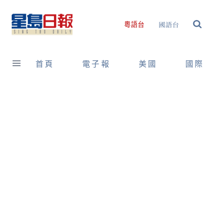
Skip
to
國語台
粵語台
content
首頁
電子報
美國
國際