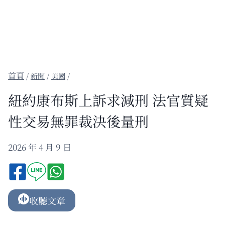
/
新聞
/
美國
/
紐約康布斯上訴求減刑 法官質疑
性交易無罪裁決後量刑
2026 年 4 月 9 日
收聽文章