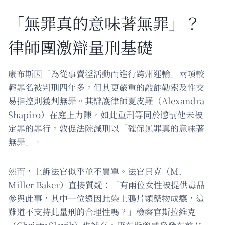
「無罪真的意味著無罪」？
律師團激辯量刑基礎
康布斯因「為從事賣淫活動而進行跨州運輸」兩項較
輕罪名被判刑四年多，但其更嚴重的敲詐勒索及性交
易指控則獲判無罪。其辯護律師夏皮羅（Alexandra
Shapiro）在庭上力陳，如此重刑等同於懲罰他未被
定罪的罪行，敦促法院減刑以「確保無罪真的意味著
無罪」。
然而，上訴法官似乎並不買單。法官貝克（M.
Miller Baker）直接質疑：「有兩位女性被提供毒品
參與此事，其中一位還因此染上鴉片類藥物成癮，這
難道不支持此量刑的合理性嗎？」檢察官斯拉維克