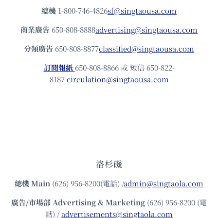
總機
1-800-746-4826
sf@singtaousa.com
商業廣告
650-808-8888
advertising@singtaousa.com
分類廣告
650-808-8877
classified@singtaousa.com
訂閱報紙
650-808-8866 或 短信 650-822-
8187
circulation@singtaousa.com
洛杉磯
總機
Main
(626) 956-8200(電話) /
admin@singtaola.com
廣告/市場部
Advertising & Marketing
(626) 956-8200 (電
話) /
advertisements@singtaola.com