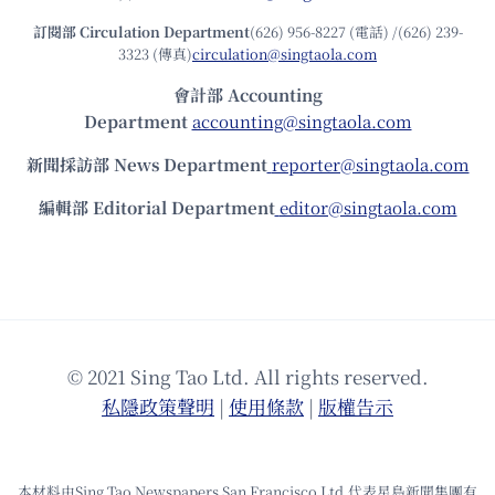
訂閱部 Circulation Department
(626) 956-8227 (電話) /(626) 239-
3323 (傳真)
circulation@singtaola.com
會計部 Accounting
Department
accounting@singtaola.com
新聞採訪部 News Department
reporter@singtaola.com
編輯部 Editorial Department
editor@singtaola.com
© 2021 Sing Tao Ltd. All rights reserved.
私隱政策聲明
|
使⽤條款
|
版權告⽰
本材料由Sing Tao Newspapers San Francisco Ltd.代表星島新聞集團有