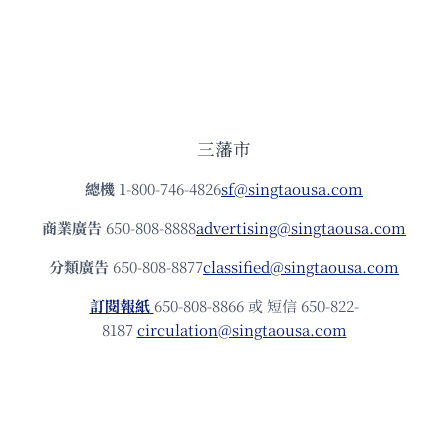
三藩市
總機
1-800-746-4826
sf@singtaousa.com
商業廣告
650-808-8888
advertising@singtaousa.com
分類廣告
650-808-8877
classified@singtaousa.com
訂閱報紙
650-808-8866 或 短信 650-822-
8187
circulation@singtaousa.com