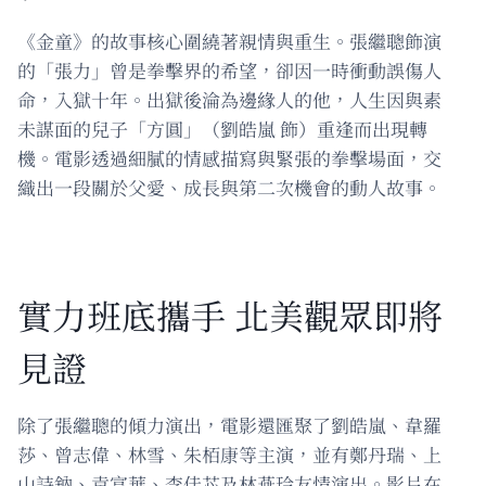
《金童》的故事核心圍繞著親情與重生。張繼聰飾演
的「張力」曾是拳擊界的希望，卻因一時衝動誤傷人
命，入獄十年。出獄後淪為邊緣人的他，人生因與素
未謀面的兒子「方圓」（劉皓嵐 飾）重逢而出現轉
機。電影透過細膩的情感描寫與緊張的拳擊場面，交
織出一段關於父愛、成長與第二次機會的動人故事。
實力班底攜手 北美觀眾即將
見證
除了張繼聰的傾力演出，電影還匯聚了劉皓嵐、韋羅
莎、曾志偉、林雪、朱栢康等主演，並有鄭丹瑞、上
山詩鈉、袁富華、李佳芯及林燕玲友情演出。影片在