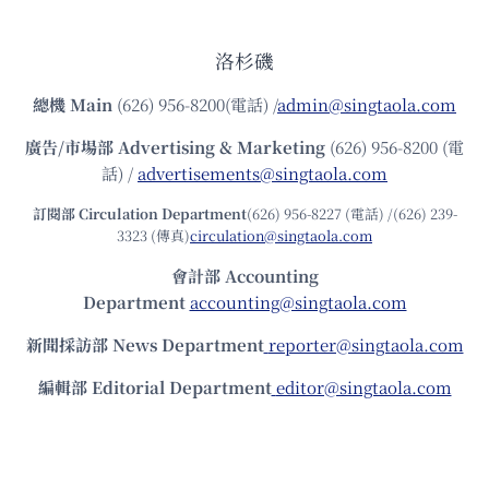
洛杉磯
總機
Main
(626) 956-8200(電話) /
admin@singtaola.com
廣告/市場部
Advertising & Marketing
(626) 956-8200 (電
話) /
advertisements@singtaola.com
訂閱部 Circulation Department
(626) 956-8227 (電話) /(626) 239-
3323 (傳真)
circulation@singtaola.com
會計部 Accounting
Department
accounting@singtaola.com
新聞採訪部 News Department
reporter@singtaola.com
編輯部 Editorial Department
editor@singtaola.com