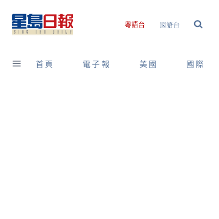
Skip
to
國語台
粵語台
content
首頁
電子報
美國
國際