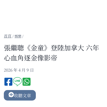
/
娛樂
/
張繼聰《金童》登陸加拿大 六年
心血角逐金像影帝
2026 年 4 月 9 日
收聽文章