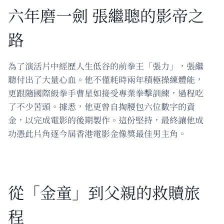
六年磨一劍 張繼聰的影帝之
路
為了演活片中經歷人生低谷的前拳王「張力」，張繼
聰付出了大量心血。他不僅耗時兩年積極操練體能，
更跟隨國際級拳手曹星如接受專業拳擊訓練，過程吃
了不少苦頭。據悉，他更曾自掏腰包六位數字的資
金，以完成電影的後期製作。這份堅持，最終讓他成
功憑此片角逐今屆香港電影金像獎最佳男主角。
從「金童」到父親的救贖旅
程