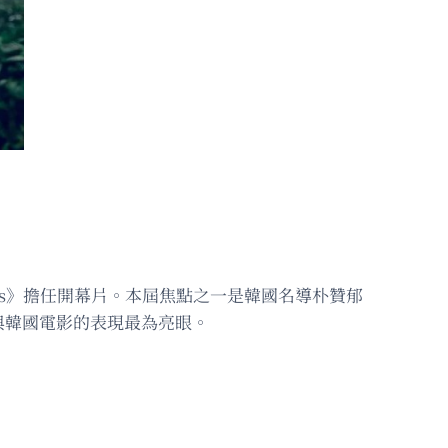
ic Kiss》擔任開幕片。本屆焦點之一是韓國名導朴贊郁
與韓國電影的表現最為亮眼。