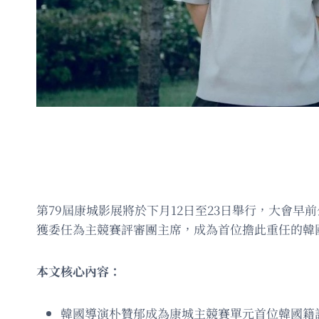
第79屆康城影展將於下月12日至23日舉行，大會早前公佈由
獲委任為主競賽評審團主席，成為首位擔此重任的韓
本文核心內容：
韓國導演朴贊郁成為康城主競賽單元首位韓國籍