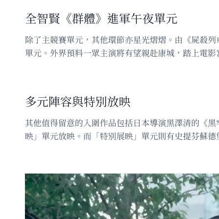
全智賢《群體》進軍午夜單元
除了主競賽單元，其他環節亦星光熠熠。由《屍殺列
單元。外界預料一眾主演將有望親赴康城，踏上電影
多元陣容與特別放映
其他值得留意的入圍作品包括日本導演黑澤清的《黑牢城》及
映」單元放映。而「特別展映」單元則有史提芬蘇德