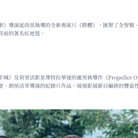
車》導演延尚昊執導的全新喪屍片《群體》，匯聚了全智賢
宮前的著名紅地毯。
荷里活影星尊特拉華達的處男執導作《Propeller One-W
堡、朗侯活等導演的紀錄片作品，展現影展節目編排的豐富