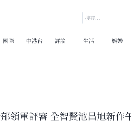
搜
尋
關
鍵
國際
中港台
評論
生活
娛樂
字:
朴贊郁領軍評審 全智賢池昌旭新作