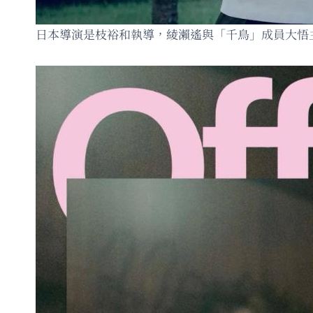
日本導演是枝裕和執導，綾瀨遙與「千鳥」成員大悟