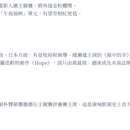
電影入圍主競賽，將角逐金棕櫚獎。
「午夜展映」單元，有望亮相紅地毯。
。日本方面，有是枝裕和執導、綾瀨遙主演的《箱中的羊》，松
國則有名導羅泓軫的新作《Hope》，該片由黃晸珉、趙寅成及米
演朴贊郁獲邀擔任主競賽評審團主席，這是康城影展史上首