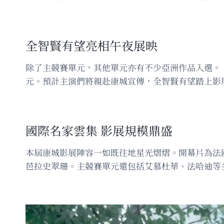
全智賢有望亮相午夜展映
除了主競賽單元，其他單元亦有不少亞洲作品入選。
元。預計主演們將親赴康城宣傳，全智賢有望踏上影
國際名家雲集 影展規模鼎盛
本屆康城影展陣容一如既往地星光熠熠。開幕片為法國導演Pi
芭拉史翠珊。主競賽單元還包括艾慕杜華、法哈迪等