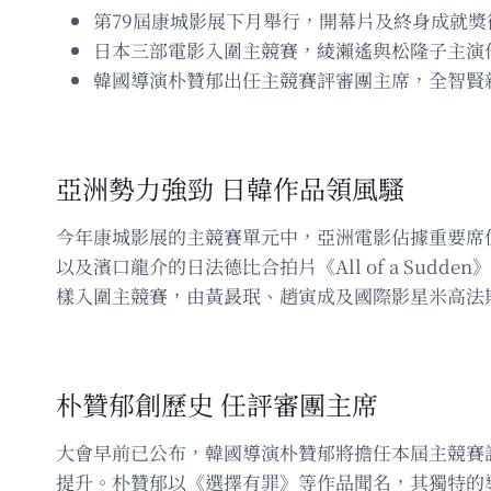
第79屆康城影展下月舉行，開幕片及終身成就獎
日本三部電影入圍主競賽，綾瀨遙與松隆子主演
韓國導演朴贊郁出任主競賽評審團主席，全智賢
亞洲勢力強勁 日韓作品領風騷
今年康城影展的主競賽單元中，亞洲電影佔據重要席位
以及濱口龍介的日法德比合拍片《All of a Su
樣入圍主競賽，由黃晸珉、趙寅成及國際影星米高法
朴贊郁創歷史 任評審團主席
大會早前已公布，韓國導演朴贊郁將擔任本屆主競賽
提升。朴贊郁以《選擇有罪》等作品聞名，其獨特的