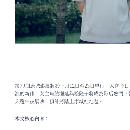
第79屆康城影展將於下月12日至23日舉行，大會
演的新作，女主角綾瀨遙與松隆子將成為影后熱門。
入選午夜展映，預計將踏上康城紅地毯。
本文核心內容：