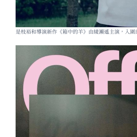
是枝裕和導演新作《箱中的羊》由綾瀨遙主演，入圍