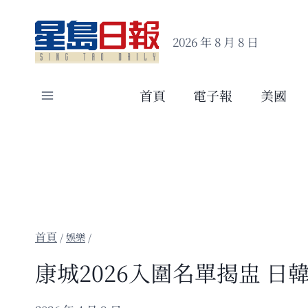
Skip
to
2026 年 8 月 8 日
content
首頁
電子報
美國
/
娛樂
/
康城2026入圍名單揭盅 日