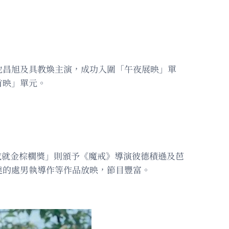
池昌旭及具教煥主演，成功入圍「午夜展映」單
首映」單元。
》。「終身成就金棕櫚獎」則頒予《魔戒》導演彼德積遜及芭
達的處男執導作等作品放映，節目豐富。