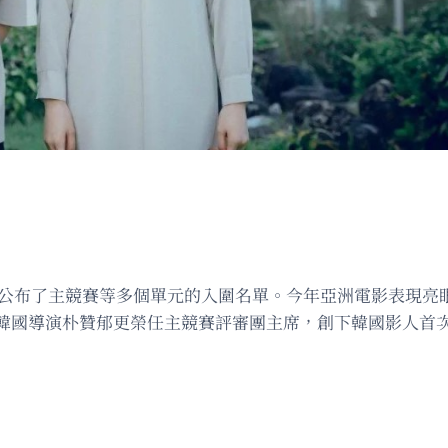
今日公布了主競賽等多個單元的入圍名單。今年亞洲電影表現
韓國導演朴贊郁更榮任主競賽評審團主席，創下韓國影人首