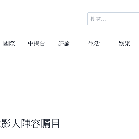
搜
尋
關
鍵
國際
中港台
評論
生活
娛樂
字:
韓影人陣容矚目