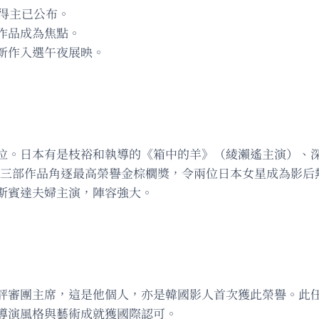
得主已公布。
作品成為焦點。
新作入選午夜展映。
。日本有是枝裕和執導的《箱中的羊》（綾瀨遙主演）、深田晃
dden》三部作品角逐最高榮譽金棕櫚獎，令兩位日本女星成為影
斯賓達夫婦主演，陣容強大。
評審團主席，這是他個人，亦是韓國影人首次獲此榮譽。此
導演風格與藝術成就獲國際認可。