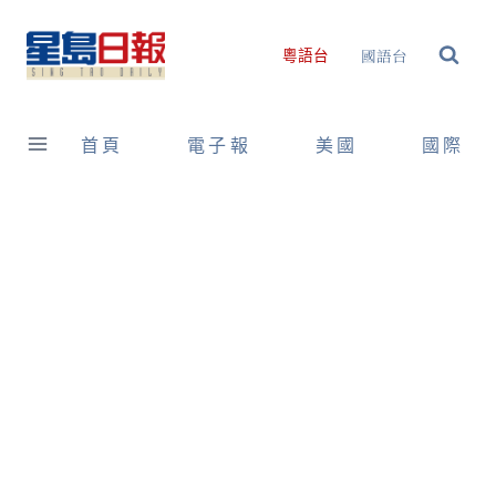
Skip
to
國語台
粵語台
content
首頁
電子報
美國
國際