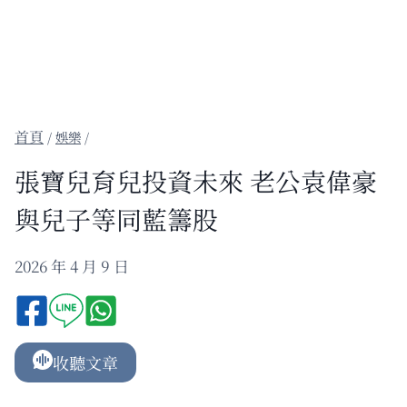
/
娛樂
/
張寶兒育兒投資未來 老公袁偉豪
與兒子等同藍籌股
2026 年 4 月 9 日
收聽文章