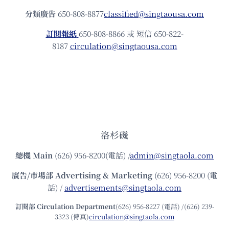
分類廣告
650-808-8877
classified@singtaousa.com
訂閱報紙
650-808-8866 或 短信 650-822-
8187
circulation@singtaousa.com
洛杉磯
總機
Main
(626) 956-8200(電話) /
admin@singtaola.com
廣告/市場部
Advertising & Marketing
(626) 956-8200 (電
話) /
advertisements@singtaola.com
訂閱部 Circulation Department
(626) 956-8227 (電話) /(626) 239-
3323 (傳真)
circulation@singtaola.com