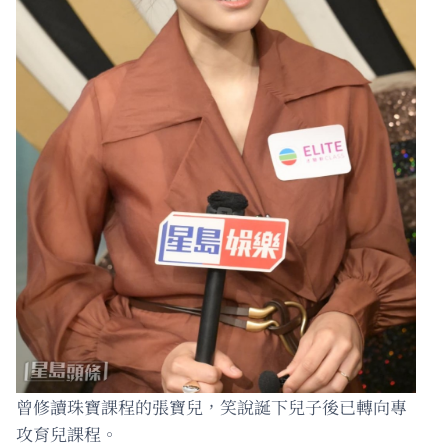
曾修讀珠寶課程的張寶兒，笑說誕下兒子後已轉向專
攻育兒課程。