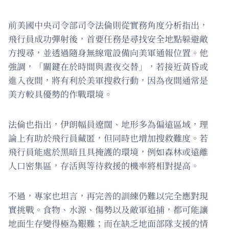
前美國中央司令部司令法倫則從實務角度分析指出，
飛行員成功彈射後，首要任務是尋找安全地點躲避敵
方搜尋，並透過隨身無線電設備向美軍通報位置。他
強調，「關鍵在於時間與晝夜交替」，若接近黃昏或
進入夜間，將有利於美軍搜救行動，因為夜間通常是
美方較具優勢的作戰環境。
法倫也指出，伊朗幅員遼闊、地形多為偏遠區域，理
論上有助於飛行員藏匿，但同時也增加搜救難度。若
飛行員能處於黑暗且具掩護的環境，例如森林或遠離
人口密集區，存活與等待救援的機率將相對提高。
不過，專家也坦言，再完善的訓練仍難以完全應對現
實挑戰。食物、水源、傷勢以及敵軍追捕，都可能讓
地面生存變得極為艱難；而在缺乏地面部隊支援的情