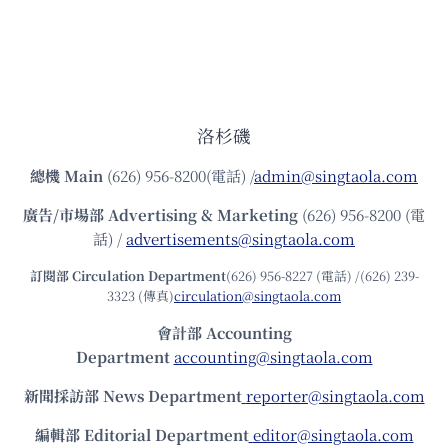
洛杉磯
總機
Main
(626) 956-8200(電話) /
admin@singtaola.com
廣告/市場部
Advertising & Marketing
(626) 956-8200 (電
話) /
advertisements@singtaola.com
訂閱部 Circulation Department
(626) 956-8227 (電話) /(626) 239-
3323 (傳真)
circulation@singtaola.com
會計部 Accounting
Department
accounting@singtaola.com
新聞採訪部 News Department
reporter@singtaola.com
編輯部 Editorial Department
editor@singtaola.com