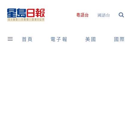
Skip
to
國語台
粵語台
content
首頁
電子報
美國
國際