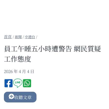
/
新聞
/
中港台
/
員工午睡五小時遭警告 網民質疑
工作態度
2026 年 4 月 4 日
收聽文章