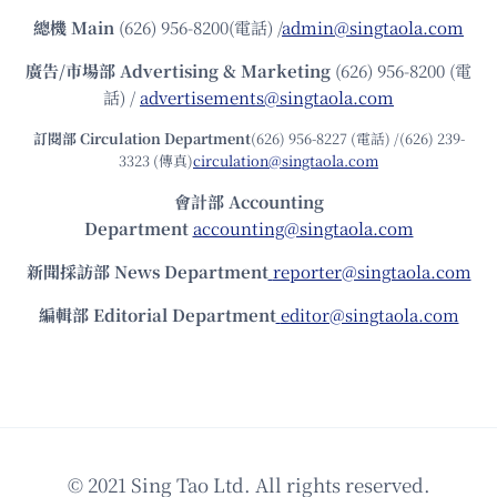
總機
Main
(626) 956-8200(電話) /
admin@singtaola.com
廣告/市場部
Advertising & Marketing
(626) 956-8200 (電
話) /
advertisements@singtaola.com
訂閱部 Circulation Department
(626) 956-8227 (電話) /(626) 239-
3323 (傳真)
circulation@singtaola.com
會計部 Accounting
Department
accounting@singtaola.com
新聞採訪部 News Department
reporter@singtaola.com
編輯部 Editorial Department
editor@singtaola.com
© 2021 Sing Tao Ltd. All rights reserved.