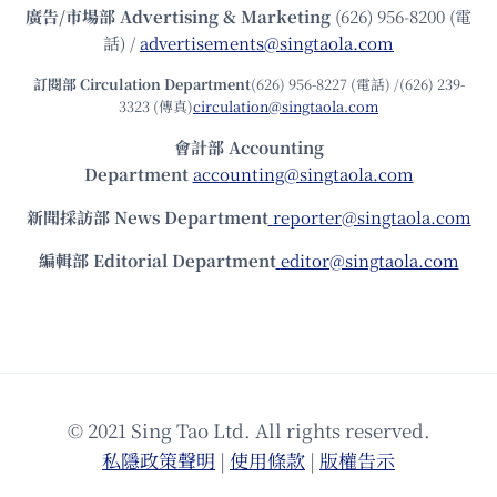
廣告/市場部
Advertising & Marketing
(626) 956-8200 (電
話) /
advertisements@singtaola.com
訂閱部 Circulation Department
(626) 956-8227 (電話) /(626) 239-
3323 (傳真)
circulation@singtaola.com
會計部 Accounting
Department
accounting@singtaola.com
新聞採訪部 News Department
reporter@singtaola.com
編輯部 Editorial Department
editor@singtaola.com
© 2021 Sing Tao Ltd. All rights reserved.
私隱政策聲明
|
使⽤條款
|
版權告⽰