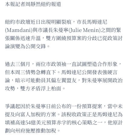
本報記者周靜然紐約報道
紐約市政壇近日出現明顯裂痕，市長馬姆達尼
(Mamdani)與市議長朱曼寧(Julie Menin)之間的緊
張關係迅速升溫，雙方圍繞預算案的分歧已從政策討
論演變為公開交鋒。
過去三個月，兩位市政領袖一直試圖塑造合作形象，
但本周三情勢急轉直下。馬姆達尼公開發表強硬言
論，暗示可能動員其偏左翼盟友，對朱曼寧展開政治
攻勢，雙方矛盾浮上枱面。
爭議起因於朱曼寧日前公布的一份預算提案，當中未
提及向富人加稅的方案。該稅收政策正是馬姆達尼為
填補高達54億美元預算赤字的核心策略之一，他原計
劃向州府施壓推動加稅。