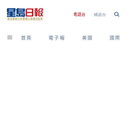
Skip
to
國語台
粵語台
content
首頁
電子報
美國
國際