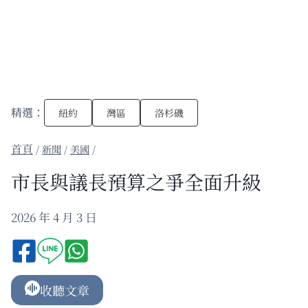
精選：
紐約
灣區
洛杉磯
/
新聞
/
美國
/
市長與議長預算之爭全面升級
2026 年 4 月 3 日
收聽文章