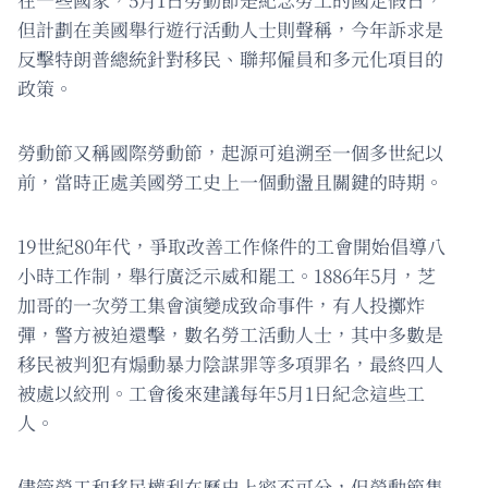
但計劃在美國舉行遊行活動人士則聲稱，今年訴求是
反擊特朗普總統針對移民、聯邦僱員和多元化項目的
政策。
勞動節又稱國際勞動節，起源可追溯至一個多世紀以
前，當時正處美國勞工史上一個動盪且關鍵的時期。
19世紀80年代，爭取改善工作條件的工會開始倡導八
小時工作制，舉行廣泛示威和罷工。1886年5月，芝
加哥的一次勞工集會演變成致命事件，有人投擲炸
彈，警方被迫還擊，數名勞工活動人士，其中多數是
移民被判犯有煽動暴力陰謀罪等多項罪名，最終四人
被處以絞刑。工會後來建議每年5月1日紀念這些工
人。
儘管勞工和移民權利在歷史上密不可分，但勞動節集