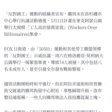
「反對國王」運動的組織者宣布，繼周末在洛杉磯市
中心舉行抗議活動過後，5月1日計畫在麥克阿瑟公園
舉行大規模「工人高於億萬富翁」(Workers Over
Billionaires)集會。
FOX 11報道，由「50501」運動和其他勞工聯盟領導
的「反對國王」示威抗議，周六在格洛麗亞·莫利納大
公園舉行一場緊張集會，導致74人被捕，其中包括八
名未成年人，甚至引發全市發布戰術警報。
儘管活動開始時和平進行，但在阿拉米達街和坦普爾
街交匯處的聯邦拘留中心附近，事態瞬間升級。洛市
警局通報稱，一些人向聯邦執法人員投擲混凝土塊。
在一些國家，5月1日勞動節是紀念勞工的國定假日，