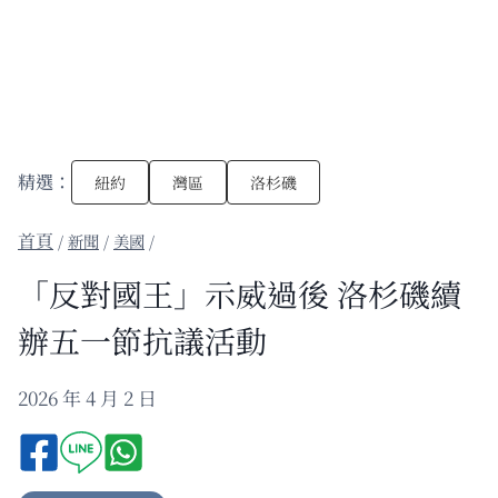
精選：
紐約
灣區
洛杉磯
/
新聞
/
美國
/
「反對國王」示威過後 洛杉磯續
辦五一節抗議活動
2026 年 4 月 2 日