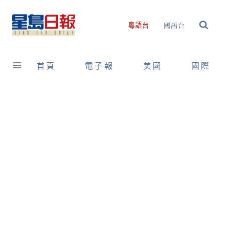
Skip
to
國語台
粵語台
content
首頁
電子報
美國
國際