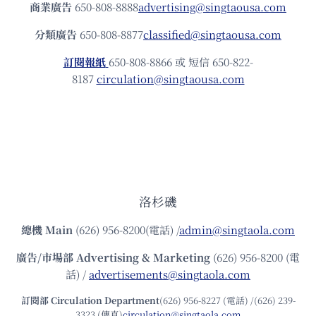
商業廣告
650-808-8888
advertising@singtaousa.com
分類廣告
650-808-8877
classified@singtaousa.com
訂閱報紙
650-808-8866 或 短信 650-822-
8187
circulation@singtaousa.com
洛杉磯
總機
Main
(626) 956-8200(電話) /
admin@singtaola.com
廣告/市場部
Advertising & Marketing
(626) 956-8200 (電
話) /
advertisements@singtaola.com
訂閱部 Circulation Department
(626) 956-8227 (電話) /(626) 239-
3323 (傳真)
circulation@singtaola.com