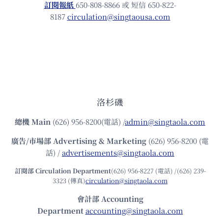
訂閱報紙
650-808-8866 或 短信 650-822-
8187
circulation@singtaousa.com
洛杉磯
總機
Main
(626) 956-8200(電話) /
admin@singtaola.com
廣告/市場部
Advertising & Marketing
(626) 956-8200 (電
話) /
advertisements@singtaola.com
訂閱部 Circulation Department
(626) 956-8227 (電話) /(626) 239-
3323 (傳真)
circulation@singtaola.com
會計部 Accounting
Department
accounting@singtaola.com