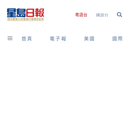
Skip
to
國語台
粵語台
content
首頁
電子報
美國
國際