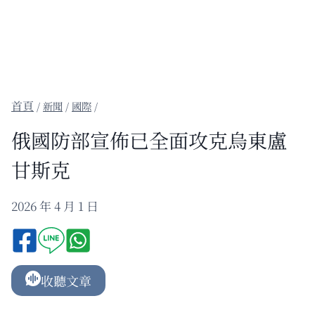
/
新聞
/
國際
/
俄國防部宣佈已全面攻克烏東盧
甘斯克
2026 年 4 月 1 日
收聽文章