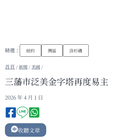
精選：
紐約
灣區
洛杉磯
/
新聞
/
美國
/
三藩市泛美金字塔再度易主
2026 年 4 月 1 日
收聽文章