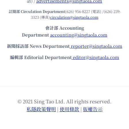
話) /
advertisements@singtaola.com
訂閱部 Circulation Department
(626) 956-8227 (電話) /(626) 239-
3323 (傳真)
circulation@singtaola.com
會計部 Accounting
Department
accounting@singtaola.com
新聞採訪部 News Department
reporter@singtaola.com
編輯部 Editorial Department
editor@singtaola.com
© 2021 Sing Tao Ltd. All rights reserved.
私隱政策聲明
|
使⽤條款
|
版權告⽰