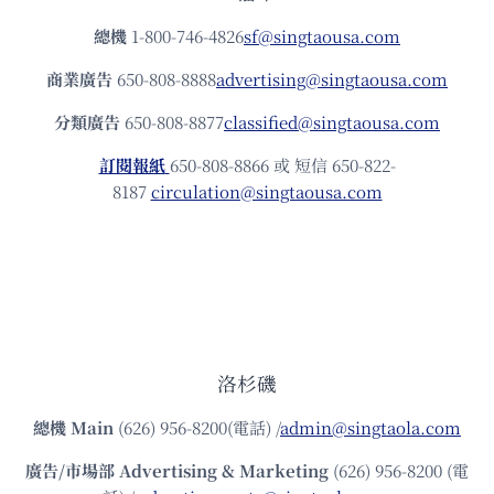
總機
1-800-746-4826
sf@singtaousa.com
商業廣告
650-808-8888
advertising@singtaousa.com
分類廣告
650-808-8877
classified@singtaousa.com
訂閱報紙
650-808-8866 或 短信 650-822-
8187
circulation@singtaousa.com
洛杉磯
總機
Main
(626) 956-8200(電話) /
admin@singtaola.com
廣告/市場部
Advertising & Marketing
(626) 956-8200 (電