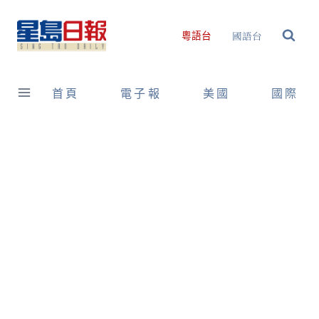
Skip
to
國語台
粵語台
content
首頁
電子報
美國
國際