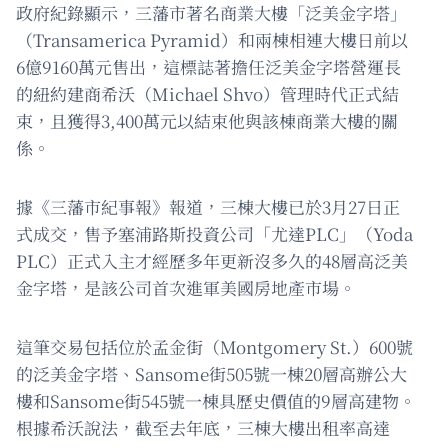
政府紀錄顯示，三藩市著名商業大樓「泛美金字塔」
（Transamerica Pyramid）和兩棟相連大樓日前以
6億9160萬元售出，這標誌著擔任泛美金字塔營運長
的紐約建商希沃（Michael Shvo）管理時代正式結
束，且獲得3,400萬元以結束他與該棟商業大樓的關
係。
據《三藩市紀事報》報道，三棟大樓已於3月27日正
式成交，售予塞浦路斯投資公司「尤達PLC」（Yoda
PLC）正式入主才經歷多年更新沒多久的48層高泛美
金字塔，是該公司首次進軍美國房地產市場。
這筆交易包括位於孟金街（Montgomery St.）600號
的泛美金字塔、Sansome街505號一棟20層高辦公大
樓和Sansome街545號一棟具歷史價值的9層高建物。
根據希沃說法，截至去年底，三棟大樓出租率高達