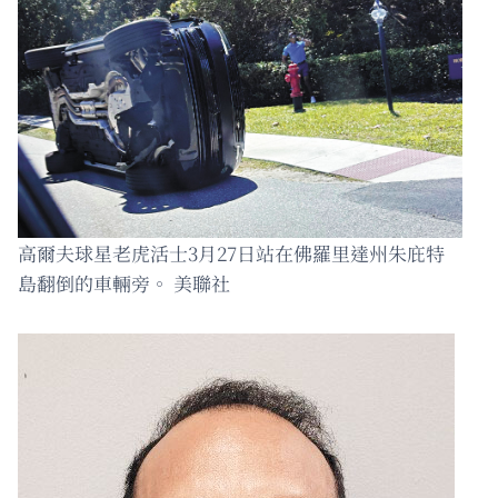
高爾夫球星老虎活士3月27日站在佛羅里達州朱庇特
島翻倒的車輛旁。 美聯社