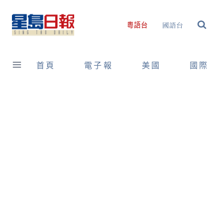
Skip
to
國語台
粵語台
content
首頁
電子報
美國
國際