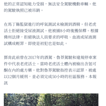
他的正常認知能力受損，無法安全駕駛機動車輛。他
的駕駛執照已被吊銷。
在馬丁縣監獄進行的呼氣測試未檢測到酒精。但老虎
活士拒絕接受尿液測試。他被捕8小時後獲保釋。根據
佛州法律，拒絕執法人員要求的呼吸、血液或尿液測
試構成輕罪，即使是初犯也是如此。
鄧肯此前曾在2017年的酒駕、魯莽駕駛和違規停車案
件中代表老虎活士。當時老虎活士體內被檢出含氫可
酮在內的處方藥。他對魯莽駕駛指控表示認罪，被處
以12個月緩刑，並必須完成50小時的社區服務。本報
訊