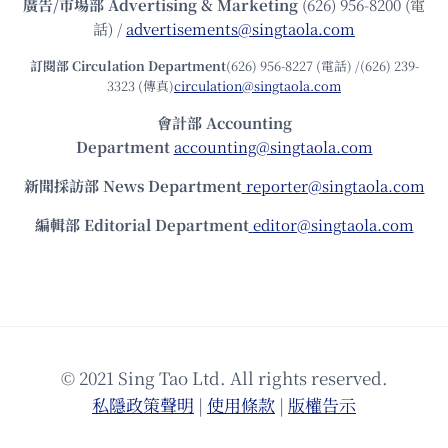
廣告/市場部
Advertising & Marketing
(626) 956-8200 (電
話) /
advertisements@singtaola.com
訂閱部 Circulation Department
(626) 956-8227 (電話) /(626) 239-
3323 (傳真)
circulation@singtaola.com
會計部 Accounting
Department
accounting@singtaola.com
新聞採訪部 News Department
reporter@singtaola.com
編輯部 Editorial Department
editor@singtaola.com
© 2021 Sing Tao Ltd. All rights reserved.
私隱政策聲明
|
使⽤條款
|
版權告⽰