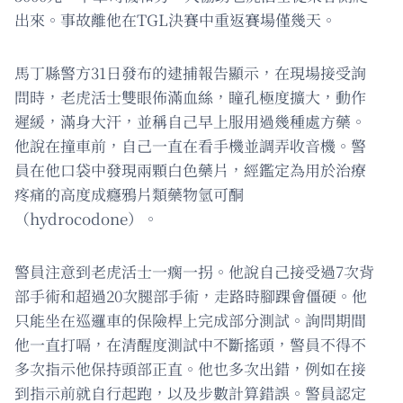
出來。事故離他在TGL決賽中重返賽場僅幾天。
馬丁縣警方31日發布的逮捕報告顯示，在現場接受詢
問時，老虎活士雙眼佈滿血絲，瞳孔極度擴大，動作
遲緩，滿身大汗，並稱自己早上服用過幾種處方藥。
他說在撞車前，自己一直在看手機並調弄收音機。警
員在他口袋中發現兩顆白色藥片，經鑑定為用於治療
疼痛的高度成癮鴉片類藥物氫可酮
（hydrocodone）。
警員注意到老虎活士一瘸一拐。他說自己接受過7次背
部手術和超過20次腿部手術，走路時腳踝會僵硬。他
只能坐在巡邏車的保險桿上完成部分測試。詢問期間
他一直打嗝，在清醒度測試中不斷搖頭，警員不得不
多次指示他保持頭部正直。他也多次出錯，例如在接
到指示前就自行起跑，以及步數計算錯誤。警員認定