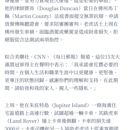
身健康，並努力實現長久康復，這是必要的舉措」。
他的律師鄧肯（Douglas Duncan）當日在佛州馬丁
縣（Martin County）法庭書面提交無罪抗辯，申請
放棄傳喚聽證會，要求陪審團審判。老虎活士上周在
佛州發生車禍，面臨酒駕或藥駕並造成財產損失、拒
絕服從合法測試兩項指控。
綜合美聯社、CNN、《每日郵報》報道，這位15次大
滿貫冠軍得主在聲明中表示：「我承諾會花費必要的
時間，在個人生活和職業生涯中以更健康、更堅強、
更專注的狀態回歸。感謝你們的理解和支持，在此期
間，請給我和我的家人、親人一些隱私。」
上周，他在朱庇特島（Jupiter Island）一條海濱住
宅區道路上高速行駛，試圖超過一輛卡車，其路虎車
（Land Rover）撞上卡車後側翻。卡車的損失達
5000元。卡車司機和另一人協助老虎活士從乘客側爬