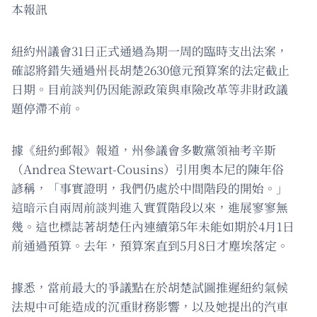
本報訊
紐約州議會31日正式通過為期一周的臨時支出法案，
確認將錯失通過州長胡楚2630億元預算案的法定截止
日期。目前談判仍因能源政策與車險改革等非財政議
題停滯不前。
據《紐約郵報》報道，州參議會多數黨領袖考辛斯
（Andrea Stewart-Cousins）引用奧本尼的陳年俗
諺稱，「事實證明，我們仍處於中間階段的開始。」
這暗示自兩周前談判進入實質階段以來，進展寥寥無
幾。這也標誌著胡楚任內連續第5年未能如期於4月1日
前通過預算。去年，預算案直到5月8日才塵埃落定。
據悉，當前最大的爭議點在於胡楚試圖推遲紐約氣候
法規中可能造成的沉重財務影響，以及她提出的汽車