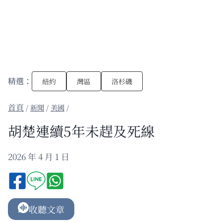
精選：
紐約
灣區
洛杉磯
/
新聞
/
美國
/
胡楚連續5年未趕及死線
2026 年 4 月 1 日
收聽文章