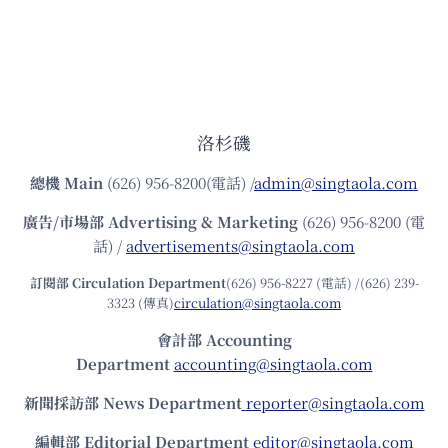
洛杉磯
總機
Main
(626) 956-8200(電話) /
admin@singtaola.com
廣告/市場部
Advertising & Marketing
(626) 956-8200 (電
話) /
advertisements@singtaola.com
訂閱部 Circulation Department
(626) 956-8227 (電話) /(626) 239-
3323 (傳真)
circulation@singtaola.com
會計部 Accounting
Department
accounting@singtaola.com
新聞採訪部 News Department
reporter@singtaola.com
編輯部 Editorial Department
editor@singtaola.com