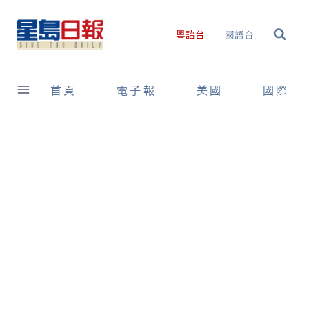
Skip
to
國語台
粵語台
content
首頁
電子報
美國
國際