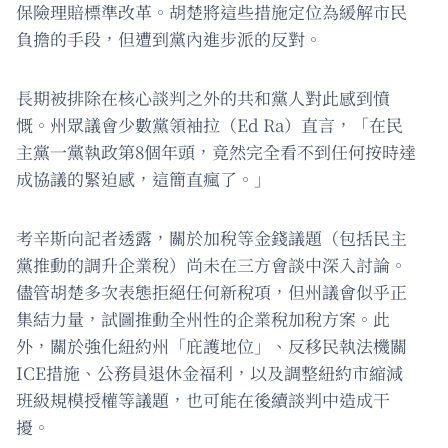
保險理賠標準改革。胡楚將這些措施定位為緩解市民
負擔的手段，但遭到黨內進步派的反對。
長期被排除在核心談判之外的共和黨人對此感到憤
慨。州眾議會少數黨領袖拉（Ed Ra）直言，「在民
主黨一黨執政第8個年頭，竟然完全看不到任何按時達
成協議的緊迫感，這簡直瘋了。」
考辛斯向記者透露，關於加稅等金錢議題（包括民主
黨推動的調升企業稅）尚未在三方會談中深入討論。
儘管胡楚多次表態拒絕任何新稅項，但州議會似乎正
集結力量，試圖推動全州性的企業稅加稅方案。此
外，關於強化紐約州「庇護地位」、反移民執法機關
ICE措施、公務員退休金福利，以及調整紐約市縮減
班級規模授權等議題，也可能在後續談判中造成干
擾。