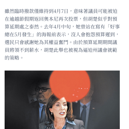
雖然臨時撥款僅維持到4月7日，意味著議員可能被迫
在逾越節假期返回奧本尼再次投票，但胡楚似乎對預
算延期處之泰然。去年4月中旬，她曾站在寫有「好事
總在5月發生」的海報前表示，沒人會抱怨預算遲到，
選民只會感謝她為其權益奮鬥。由於預算延期期間議
員將領不到薪水，胡楚此舉也被視為逼迫州議會就範
的策略。