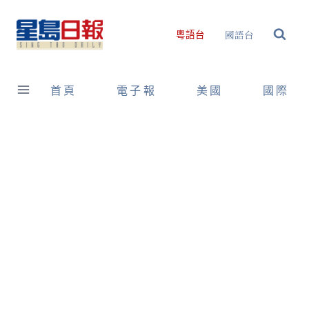
Skip
to
國語台
粵語台
content
首頁
電子報
美國
國際