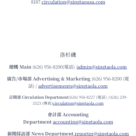
8187
circulation@singtaousa.com
洛杉磯
總機
Main
(626) 956-8200(電話) /
admin@singtaola.com
廣告/市場部
Advertising & Marketing
(626) 956-8200 (電
話) /
advertisements@singtaola.com
訂閱部 Circulation Department
(626) 956-8227 (電話) /(626) 239-
3323 (傳真)
circulation@singtaola.com
會計部 Accounting
Department
accounting@singtaola.com
新聞採訪部 News Department
reporter@singtaola.com