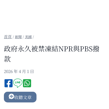
/
新聞
/
美國
/
政府永久被禁凍結NPR與PBS撥
款
2026 年 4 月 1 日
收聽文章