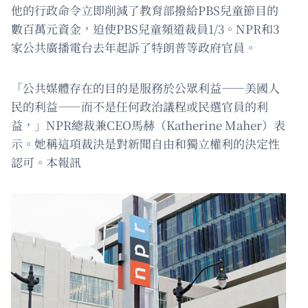
他的行政命令立即削減了教育部撥給PBS兒童節目的
數百萬元資金，迫使PBS兒童頻道裁員1/3。NPR和3
家公共廣播電台去年起訴了特朗普等政府官員。
「公共媒體存在的目的是服務於公眾利益——美國人
民的利益——而不是任何政治議程或民選官員的利
益，」NPR總裁兼CEO馬赫（Katherine Maher）表
示。她稱這項裁決是對新聞自由和獨立權利的決定性
認可。本報訊