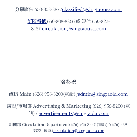
分類廣告
650-808-8877
classified@singtaousa.com
訂閱報紙
650-808-8866 或 短信 650-822-
8187
circulation@singtaousa.com
洛杉磯
總機
Main
(626) 956-8200(電話) /
admin@singtaola.com
廣告/市場部
Advertising & Marketing
(626) 956-8200 (電
話) /
advertisements@singtaola.com
訂閱部 Circulation Department
(626) 956-8227 (電話) /(626) 239-
3323 (傳真)
circulation@singtaola.com