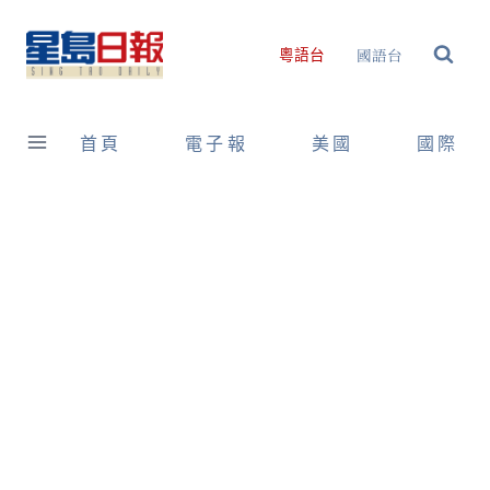
Skip
to
國語台
粵語台
content
首頁
電子報
美國
國際