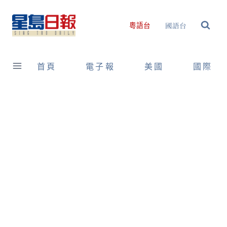
Skip
to
國語台
粵語台
content
首頁
電子報
美國
國際