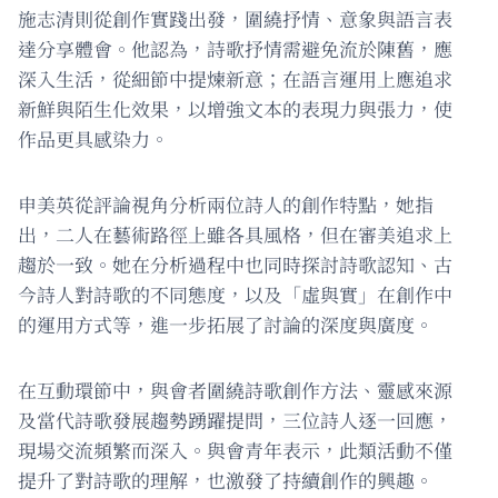
施志清則從創作實踐出發，圍繞抒情、意象與語言表
達分享體會。他認為，詩歌抒情需避免流於陳舊，應
深入生活，從細節中提煉新意；在語言運用上應追求
新鮮與陌生化效果，以增強文本的表現力與張力，使
作品更具感染力。
申美英從評論視角分析兩位詩人的創作特點，她指
出，二人在藝術路徑上雖各具風格，但在審美追求上
趨於一致。她在分析過程中也同時探討詩歌認知、古
今詩人對詩歌的不同態度，以及「虛與實」在創作中
的運用方式等，進一步拓展了討論的深度與廣度。
在互動環節中，與會者圍繞詩歌創作方法、靈感來源
及當代詩歌發展趨勢踴躍提問，三位詩人逐一回應，
現場交流頻繁而深入。與會青年表示，此類活動不僅
提升了對詩歌的理解，也激發了持續創作的興趣。