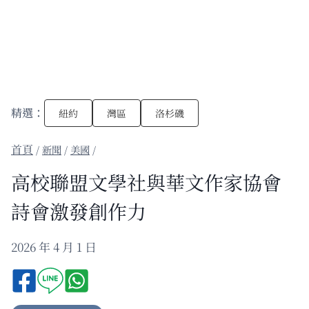
精選：
紐約
灣區
洛杉磯
/
新聞
/
美國
/
高校聯盟文學社與華文作家協會
詩會激發創作力
2026 年 4 月 1 日