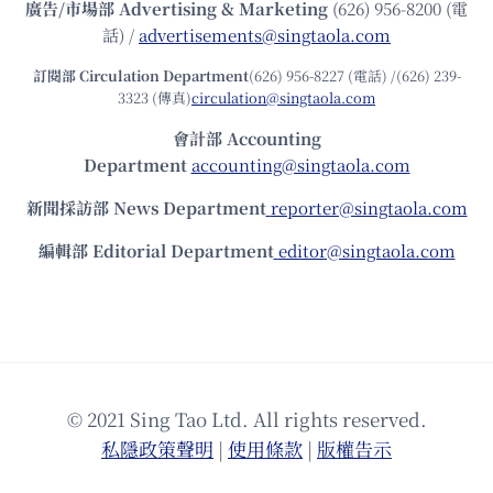
廣告/市場部
Advertising & Marketing
(626) 956-8200 (電
話) /
advertisements@singtaola.com
訂閱部 Circulation Department
(626) 956-8227 (電話) /(626) 239-
3323 (傳真)
circulation@singtaola.com
會計部 Accounting
Department
accounting@singtaola.com
新聞採訪部 News Department
reporter@singtaola.com
編輯部 Editorial Department
editor@singtaola.com
© 2021 Sing Tao Ltd. All rights reserved.
私隱政策聲明
|
使⽤條款
|
版權告⽰