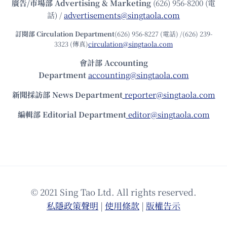
廣告/市場部
Advertising & Marketing
(626) 956-8200 (電
話) /
advertisements@singtaola.com
訂閱部 Circulation Department
(626) 956-8227 (電話) /(626) 239-
3323 (傳真)
circulation@singtaola.com
會計部 Accounting
Department
accounting@singtaola.com
新聞採訪部 News Department
reporter@singtaola.com
編輯部 Editorial Department
editor@singtaola.com
© 2021 Sing Tao Ltd. All rights reserved.
私隱政策聲明
|
使⽤條款
|
版權告⽰