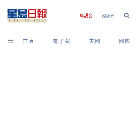
Skip
to
國語台
粵語台
content
首頁
電子報
美國
國際