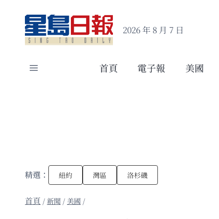
Skip
to
2026 年 8 月 7 日
content
首頁
電子報
美國
精選：
紐約
灣區
洛杉磯
/
新聞
/
美國
/