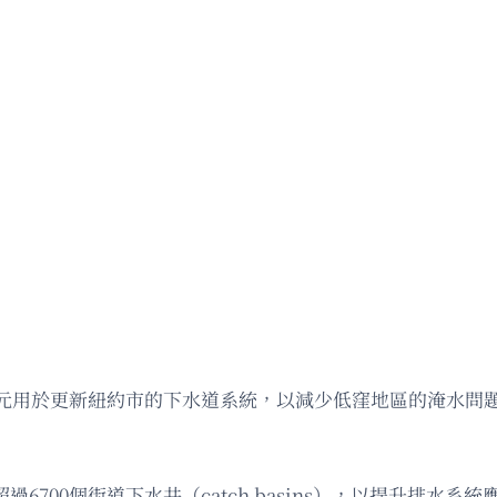
美元用於更新紐約市的下水道系統，以減少低窪地區的淹水問
過6700個街道下水井（catch basins），以提升排