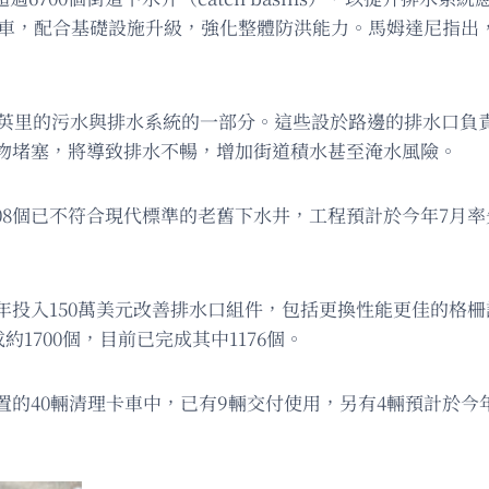
理卡車，配合基礎設施升級，強化整體防洪能力。馬姆達尼指
00英里的污水與排水系統的一部分。這些設於路邊的排水口負
物堵塞，將導致排水不暢，增加街道積水甚至淹水風險。
6708個已不符合現代標準的老舊下水井，工程預計於今年7
投入150萬美元改善排水口組件，包括更換性能更佳的格柵設
1700個，目前已完成其中1176個。
40輛清理卡車中，已有9輛交付使用，另有4輛預計於今年1