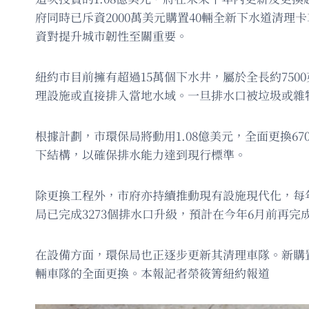
府同時已斥資2000萬美元購置40輛全新下水道清
資對提升城市韌性至關重要。
紐約市目前擁有超過15萬個下水井，屬於全長約75
理設施或直接排入當地水域。一旦排水口被垃圾或雜
根據計劃，市環保局將動用1.08億美元，全面更換
下結構，以確保排水能力達到現行標準。
除更換工程外，市府亦持續推動現有設施現代化，每年
局已完成3273個排水口升級，預計在今年6月前再完成約
在設備方面，環保局也正逐步更新其清理車隊。新購置的
輛車隊的全面更換。本報記者榮筱箐紐約報道