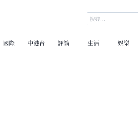
搜
尋
關
鍵
國際
中港台
評論
生活
娛樂
字: