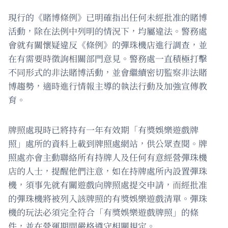
現行的《賭博條例》已明確指出任何未經批准的賭博
活動，除在法例中列明的情況下，均屬違法。警務處
會就有關懷疑違反《條例》的彈珠機店進行調查，並
在有需要時徵詢相關部門意見。警務處一直積極打擊
不同形式的非法賭博活動，並會繼續密切監察非法賭
博趨勢，適時進行情報主導的執法行動及加強宣傳教
育。
牌照處現時已將持有一年有效期「有獎娛樂遊戲牌
照」處所的資料上載到牌照處網站，供公眾查閱。牌
照處亦會主動聯絡所有持牌人及任何有意經營彈珠機
店的人士，提醒他們注意，如在持牌處所內設置彈珠
機，須事先就有關遊戲向牌照處提交申請，而經批准
的彈珠機將被列入該牌照的有獎娛樂遊戲清單。彈珠
機的玩法必須完全符合「有獎娛樂遊戲牌照」的條
件，並在營運期間嚴格遵守相關規定。