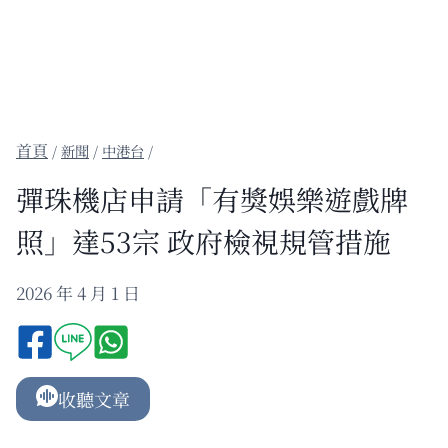
/
新聞
/
中港台
/
彈珠機店申請「有獎娛樂遊戲牌
照」達53宗 政府檢視規管措施
2026 年 4 月 1 日
收聽文章