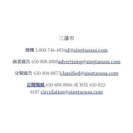
三藩市
總機
1-800-746-4826
sf@singtaousa.com
商業廣告
650-808-8888
advertising@singtaousa.com
分類廣告
650-808-8877
classified@singtaousa.com
訂閱報紙
650-808-8866 或 短信 650-822-
8187
circulation@singtaousa.com