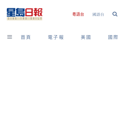
Skip
to
國語台
粵語台
content
首頁
電子報
美國
國際