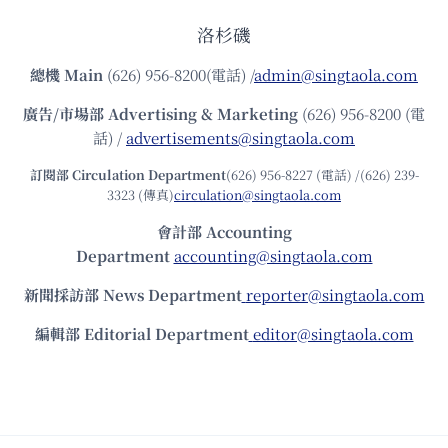
洛杉磯
總機
Main
(626) 956-8200(電話) /
admin@singtaola.com
廣告/市場部
Advertising & Marketing
(626) 956-8200 (電
話) /
advertisements@singtaola.com
訂閱部 Circulation Department
(626) 956-8227 (電話) /(626) 239-
3323 (傳真)
circulation@singtaola.com
會計部 Accounting
Department
accounting@singtaola.com
新聞採訪部 News Department
reporter@singtaola.com
編輯部 Editorial Department
editor@singtaola.com