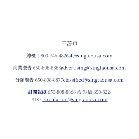
三藩市
總機
1-800-746-4826
sf@singtaousa.com
商業廣告
650-808-8888
advertising@singtaousa.com
分類廣告
650-808-8877
classified@singtaousa.com
訂閱報紙
650-808-8866 或 短信 650-822-
8187
circulation@singtaousa.com