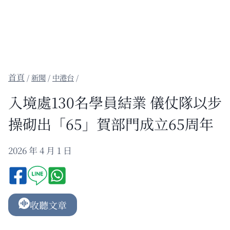
/
新聞
/
中港台
/
入境處130名學員結業 儀仗隊以步
操砌出「65」賀部門成立65周年
2026 年 4 月 1 日
收聽文章