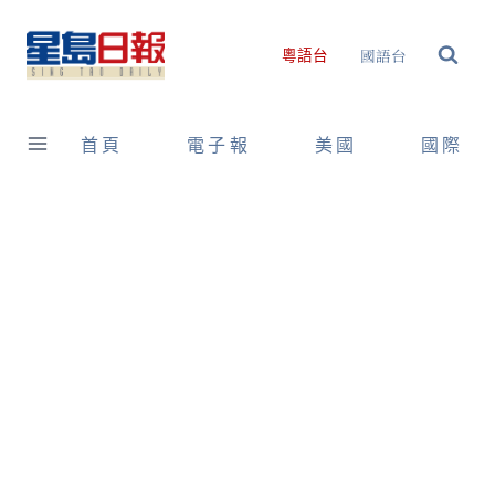
Skip
to
國語台
粵語台
content
首頁
電子報
美國
國際