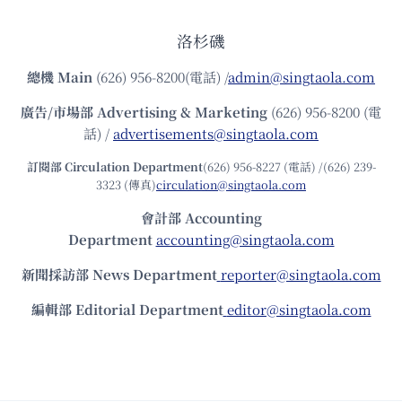
洛杉磯
總機
Main
(626) 956-8200(電話) /
admin@singtaola.com
廣告/市場部
Advertising & Marketing
(626) 956-8200 (電
話) /
advertisements@singtaola.com
訂閱部 Circulation Department
(626) 956-8227 (電話) /(626) 239-
3323 (傳真)
circulation@singtaola.com
會計部 Accounting
Department
accounting@singtaola.com
新聞採訪部 News Department
reporter@singtaola.com
編輯部 Editorial Department
editor@singtaola.com