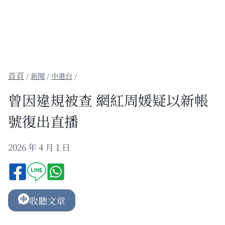
/
新聞
/
中港台
/
曾因違規被查 網紅周媛疑以新帳
號復出直播
2026 年 4 月 1 日
收聽文章