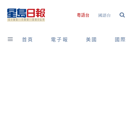
Skip
to
國語台
粵語台
content
首頁
電子報
美國
國際