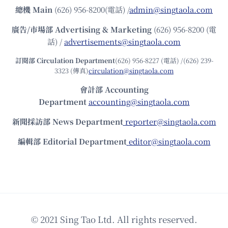
總機
Main
(626) 956-8200(電話) /
admin@singtaola.com
廣告/市場部
Advertising & Marketing
(626) 956-8200 (電
話) /
advertisements@singtaola.com
訂閱部 Circulation Department
(626) 956-8227 (電話) /(626) 239-
3323 (傳真)
circulation@singtaola.com
會計部 Accounting
Department
accounting@singtaola.com
新聞採訪部 News Department
reporter@singtaola.com
編輯部 Editorial Department
editor@singtaola.com
© 2021 Sing Tao Ltd. All rights reserved.