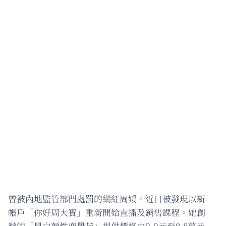
曾被內地監管部門處罰的網紅周媛，近日被發現以新
帳戶「你好周大寶」重新開始直播及銷售課程。她創
辦的「黑白顛性商學苑」提供價格由9.9元至8.8萬元