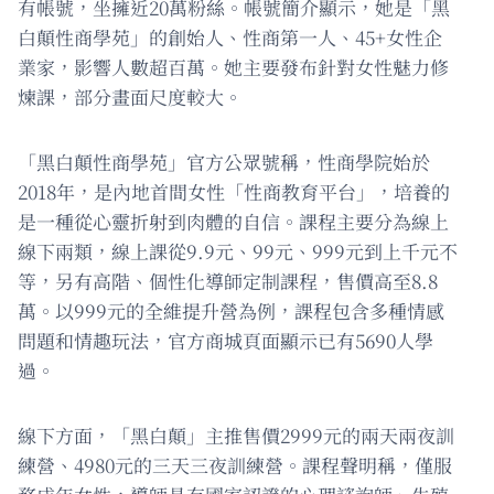
有帳號，坐擁近20萬粉絲。帳號簡介顯示，她是「黑
白顛性商學苑」的創始人、性商第一人、45+女性企
業家，影響人數超百萬。她主要發布針對女性魅力修
煉課，部分畫面尺度較大。
「黑白顛性商學苑」官方公眾號稱，性商學院始於
2018年，是內地首間女性「性商教育平台」，培養的
是一種從心靈折射到肉體的自信。課程主要分為線上
線下兩類，線上課從9.9元、99元、999元到上千元不
等，另有高階、個性化導師定制課程，售價高至8.8
萬。以999元的全維提升營為例，課程包含多種情感
問題和情趣玩法，官方商城頁面顯示已有5690人學
過。
線下方面，「黑白顛」主推售價2999元的兩天兩夜訓
練營、4980元的三天三夜訓練營。課程聲明稱，僅服