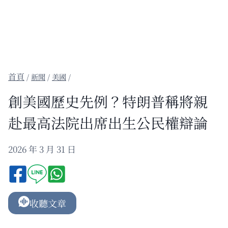
/
新聞
/
美國
/
創美國歷史先例？特朗普稱將親
赴最高法院出席出生公民權辯論
2026 年 3 月 31 日
收聽文章