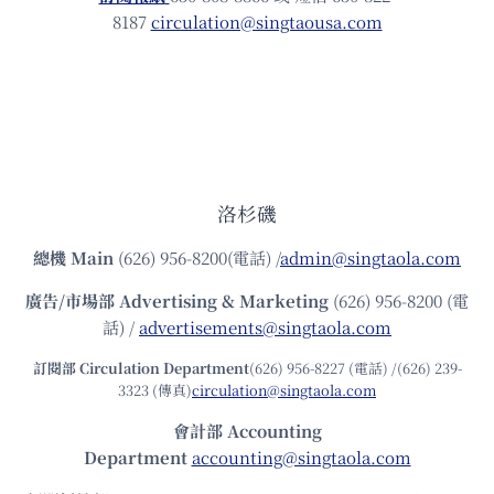
8187
circulation@singtaousa.com
洛杉磯
總機
Main
(626) 956-8200(電話) /
admin@singtaola.com
廣告/市場部
Advertising & Marketing
(626) 956-8200 (電
話) /
advertisements@singtaola.com
訂閱部 Circulation Department
(626) 956-8227 (電話) /(626) 239-
3323 (傳真)
circulation@singtaola.com
會計部 Accounting
Department
accounting@singtaola.com