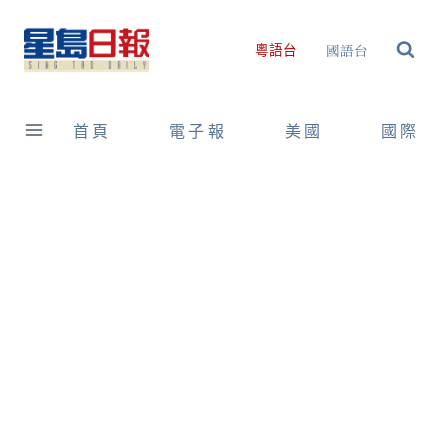
Skip
to
國語台
粵語台
content
首頁
電子報
美國
國際