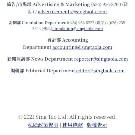
廣告/市場部
Advertising & Marketing
(626) 956-8200 (電
話) /
advertisements@singtaola.com
訂閱部 Circulation Department
(626) 956-8227 (電話) /(626) 239-
3323 (傳真)
circulation@singtaola.com
會計部 Accounting
Department
accounting@singtaola.com
新聞採訪部 News Department
reporter@singtaola.com
編輯部 Editorial Department
editor@singtaola.com
© 2021 Sing Tao Ltd. All rights reserved.
私隱政策聲明
|
使⽤條款
|
版權告⽰