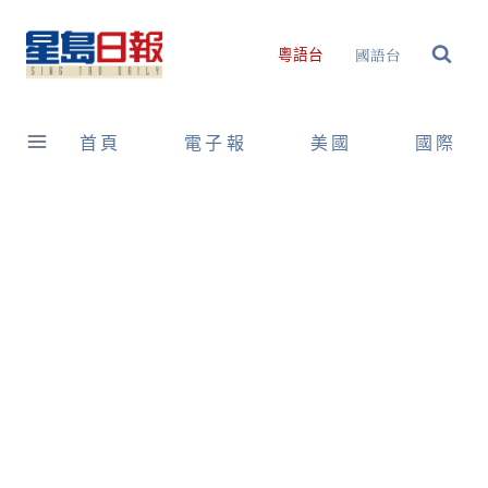
Skip
to
國語台
粵語台
content
首頁
電子報
美國
國際