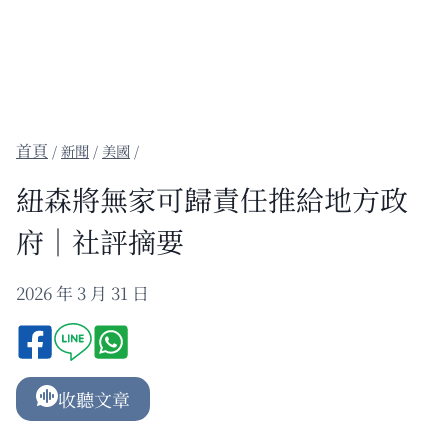
/
新聞
/
美國
/
紐森將無家可歸責任推給地方政
府｜社評摘要
2026 年 3 月 31 日
收聽文章