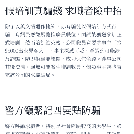
假培訓真騙錢 求職者險中招
除了以英文溝通作掩飾，亦有騙徒以假培訓方式行
騙。有網民應徵展覽推廣員職位，面試後獲邀參加正
式培訓。然而培訓結束後，公司職員竟要求事主「拎
$5000出來畀客人」。事主深感可疑，意識到可能涉
及詐騙，隨即拒絕並離開，成功保住金錢。涉事公司
其後澄清，絕無可能發生培訓收費，懷疑事主誤墮冒
充該公司的求職騙局。
警方籲緊記四要點防騙
警方呼籲求職者，特別是社會經驗較淺的大學生，必
須提高警覺。求職時應對「高薪無門檻」、「即時取