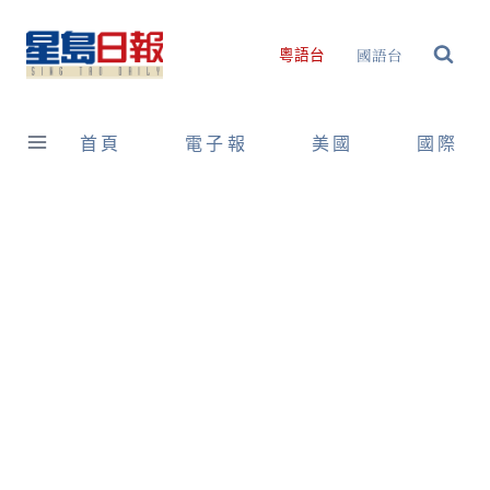
Skip
to
國語台
粵語台
content
首頁
電子報
美國
國際