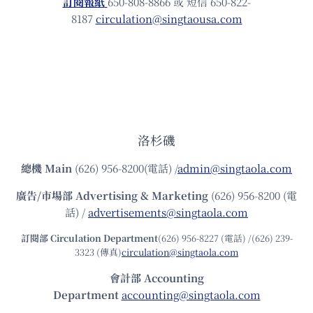
訂閱報紙
650-808-8866 或 短信 650-822-
8187
circulation@singtaousa.com
洛杉磯
總機
Main
(626) 956-8200(電話) /
admin@singtaola.com
廣告/市場部
Advertising & Marketing
(626) 956-8200 (電
話) /
advertisements@singtaola.com
訂閱部 Circulation Department
(626) 956-8227 (電話) /(626) 239-
3323 (傳真)
circulation@singtaola.com
會計部 Accounting
Department
accounting@singtaola.com