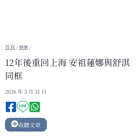
/
娛樂
/
12年後重回上海 安祖蓮娜與舒淇
同框
2026 年 3 月 31 日
收聽文章