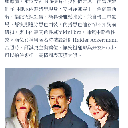
埋導演，兩位女神的確擁有不少相似之處。而當晚她
們亦同樣以西裝造型現身，安祖蓮娜穿上白色絲質西
裝，搭配火辣紅唇，極具優雅鬆弛感，兼自帶巨星氣
場。舒淇則選穿黑色西裝，內搭黑色恤衫卻不扣胸前
鈕扣，露出內裏同色性感bikini bra，帥氣中略帶性
感。兩位女神與著名時裝設計師Haider Ackermann
合照時，舒淇更主動讓位，讓安祖蓮娜與好友Haider
可以拍住影相，高情商表現獲大讚。