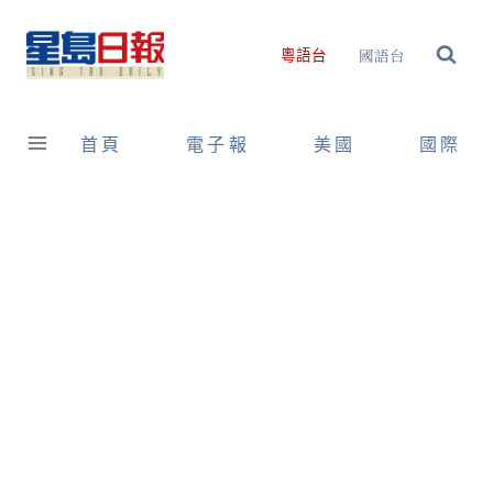
Skip
to
國語台
粵語台
content
首頁
電子報
美國
國際