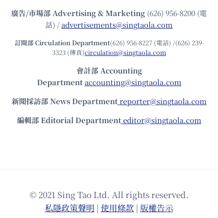
廣告/市場部
Advertising & Marketing
(626) 956-8200 (電
話) /
advertisements@singtaola.com
訂閱部 Circulation Department
(626) 956-8227 (電話) /(626) 239-
3323 (傳真)
circulation@singtaola.com
會計部 Accounting
Department
accounting@singtaola.com
新聞採訪部 News Department
reporter@singtaola.com
編輯部 Editorial Department
editor@singtaola.com
© 2021 Sing Tao Ltd. All rights reserved.
私隱政策聲明
|
使⽤條款
|
版權告⽰