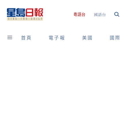
Skip
to
國語台
粵語台
content
首頁
電子報
美國
國際