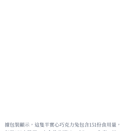
據包裝顯示，這隻半實心巧克力兔包含151份食用量，