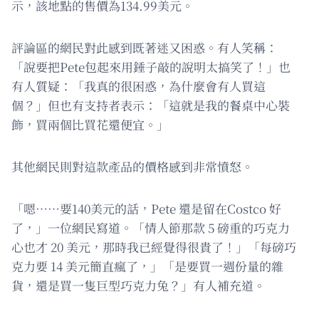
示，該地點的售價為134.99美元。
評論區的網民對此感到既著迷又困惑。有人笑稱：
「說要把Pete包起來用錘子敲的說明太搞笑了！」也
有人質疑：「我真的很困惑，為什麼會有人買這
個？」但也有支持者表示：「這就是我的餐桌中心裝
飾，買兩個比買花還便宜。」
其他網民則對這款產品的價格感到非常憤怒。
「嗯……要140美元的話，Pete 還是留在Costco 好
了，」一位網民寫道。「情人節那款 5 磅重的巧克力
心也才 20 美元，那時我已經覺得很貴了！」「每磅巧
克力要 14 美元簡直瘋了，」「是要買一週份量的雜
貨，還是買一隻巨型巧克力兔？」有人補充道。