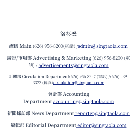
洛杉磯
總機
Main
(626) 956-8200(電話) /
admin@singtaola.com
廣告/市場部
Advertising & Marketing
(626) 956-8200 (電
話) /
advertisements@singtaola.com
訂閱部 Circulation Department
(626) 956-8227 (電話) /(626) 239-
3323 (傳真)
circulation@singtaola.com
會計部 Accounting
Department
accounting@singtaola.com
新聞採訪部 News Department
reporter@singtaola.com
編輯部 Editorial Department
editor@singtaola.com