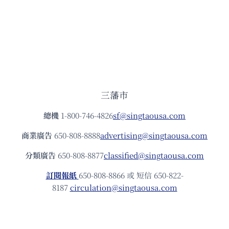
三藩市
總機
1-800-746-4826
sf@singtaousa.com
商業廣告
650-808-8888
advertising@singtaousa.com
分類廣告
650-808-8877
classified@singtaousa.com
訂閱報紙
650-808-8866 或 短信 650-822-
8187
circulation@singtaousa.com