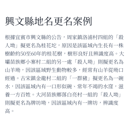
興文縣地名更名案例
根據宜賓市興文縣的公告，周家鎮洛浦村四組的「殺
人坳」擬更名為桂花坨，原因是該區域內生長有一株
樹齡約50至60年的桂花樹，樹形良好且辨識度高。大
壩苗族鄉小寨村二組的另一處「殺人坳」則擬更名為
山羊坳，因該區域野生動物較多，經常有山羊從坳口
經過。古宋鎮金龍村二組的「一群豬」擬更名為一碗
水，因該區域內有一口形似碗、常年不竭的水窪，滋
養一方百姓。大河苗族鄉落白亮村一組的「殺人坳」
則擬更名為牌坊坳，因該區域內有一牌坊，辨識度
高。