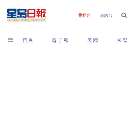
Skip
to
國語台
粵語台
content
首頁
電子報
美國
國際