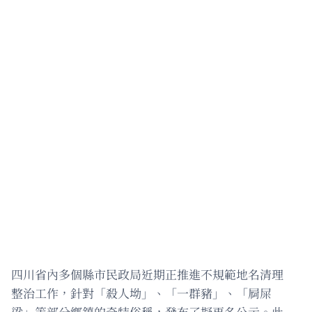
四川省內多個縣市民政局近期正推進不規範地名清理
整治工作，針對「殺人坳」、「一群豬」、「屙屎
梁」等部分鄉鎮的奇特俗稱，發布了擬更名公示。此