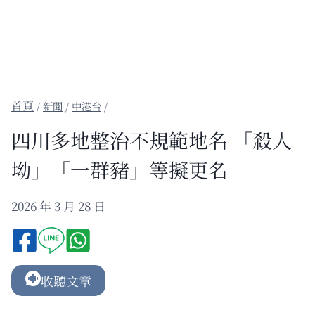
/
新聞
/
中港台
/
四川多地整治不規範地名 「殺人
坳」「一群豬」等擬更名
2026 年 3 月 28 日
收聽文章