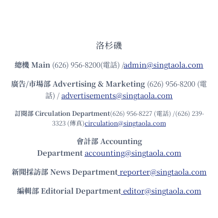
洛杉磯
總機
Main
(626) 956-8200(電話) /
admin@singtaola.com
廣告/市場部
Advertising & Marketing
(626) 956-8200 (電
話) /
advertisements@singtaola.com
訂閱部 Circulation Department
(626) 956-8227 (電話) /(626) 239-
3323 (傳真)
circulation@singtaola.com
會計部 Accounting
Department
accounting@singtaola.com
新聞採訪部 News Department
reporter@singtaola.com
編輯部 Editorial Department
editor@singtaola.com