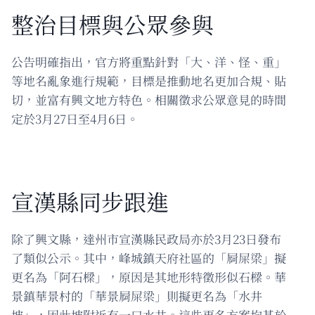
整治目標與公眾參與
公告明確指出，官方將重點針對「大、洋、怪、重」
等地名亂象進行規範，目標是推動地名更加合規、貼
切，並富有興文地方特色。相關徵求公眾意見的時間
定於3月27日至4月6日。
宣漢縣同步跟進
除了興文縣，達州市宣漢縣民政局亦於3月23日發布
了類似公示。其中，峰城鎮天府社區的「屙屎梁」擬
更名為「阿石樑」，原因是其地形特徵形似石樑。華
景鎮華景村的「華景屙屎梁」則擬更名為「水井
坡」，因此坡附近有一口水井。這些更名方案均基於