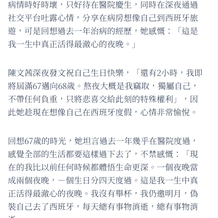
病情時好時壞，只好待在醫院慶生，同時在深夜通過
社交平台吐露心情，分享在病房想像自己到西班牙旅
遊，可是回想過去一年治病的經歷，她感慨：「這是
我一生中真正活得最澈心的夜晚。」
陳文茜深夜發文祝自己生日快樂，「還有2小時，我即
將屆滿67邁向68歲。熬夜大概是我竊取，獨屬自己，
不帶任何負重，只將悲喜交給此刻的特殊權利」，因
此她趁現在想像自己在西班牙度假，心情非常愉悅。
回想67歲的時光，她坦言過去一年幾乎在醫院度過，
感覺全部的生活都要這樣過下去了，不禁感慨：「現
在的我比以前任何時候都體悟生命更深。一個夜晚當
成兩個夜晚，－個生日分四天度過。這是我一生中真
正活得最澈心的夜晚。我沒有舉杯，我仍邀明月，偽
裝自己去了西班牙，每天總有事物消逝，總有事物消