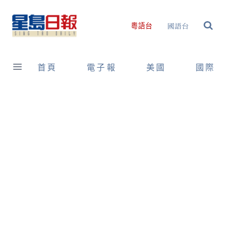
Skip
to
國語台
粵語台
content
首頁
電子報
美國
國際