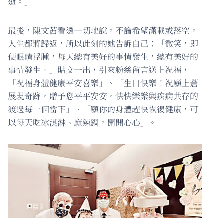
逝。」
最後，陳文茜看透一切地說，不論希望滿載或落空，
人生都將歸返，所以此刻的她告訴自己：「微笑，即
便眼睛浮腫，每天總有美好的事情發生，總有美好的
事情發生。」貼文一出，引來粉絲留言送上祝福，
「祝福身體健康平安喜樂」、「生日快樂！祝願上蒼
展現奇跡，贈予您平平安安，快快樂樂與疾病共存的
渡過每一個當下」、「願你的身體趕快恢復健康，可
以每天吃冰淇淋、麻辣鍋，開開心心」。