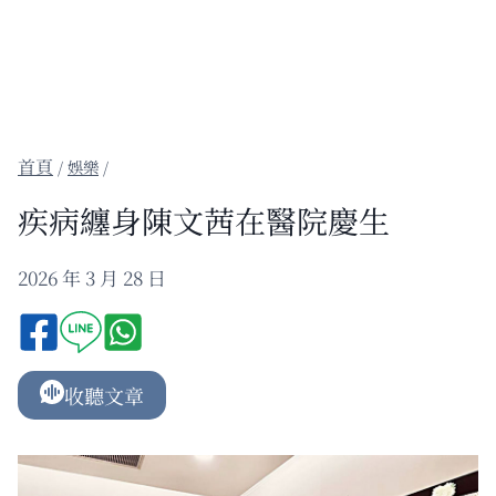
/
娛樂
/
疾病纏身陳文茜在醫院慶生
2026 年 3 月 28 日
收聽文章