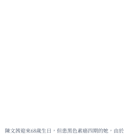
陳文茜迎來68歲生日，但患黑色素癌四期的她，由於