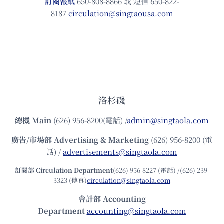
訂閱報紙
650-808-8866 或 短信 650-822-
8187
circulation@singtaousa.com
洛杉磯
總機
Main
(626) 956-8200(電話) /
admin@singtaola.com
廣告/市場部
Advertising & Marketing
(626) 956-8200 (電
話) /
advertisements@singtaola.com
訂閱部 Circulation Department
(626) 956-8227 (電話) /(626) 239-
3323 (傳真)
circulation@singtaola.com
會計部 Accounting
Department
accounting@singtaola.com