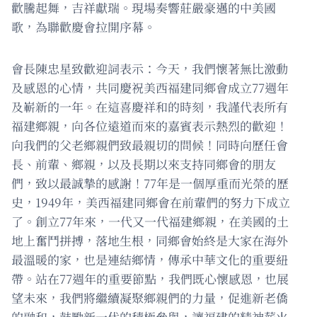
歡騰起舞，吉祥獻瑞。現場奏響莊嚴豪邁的中美國
歌，為聯歡慶會拉開序幕。
會長陳忠星致歡迎詞表示：今天，我們懷著無比激動
及感恩的心情，共同慶祝美西福建同鄉會成立77週年
及嶄新的一年。在這喜慶祥和的時刻，我謹代表所有
福建鄉親，向各位遠道而來的嘉賓表示熱烈的歡迎！
向我們的父老鄉親們致最親切的問候！同時向歷任會
長、前輩、鄉親，以及長期以來支持同鄉會的朋友
們，致以最誠摯的感謝！77年是一個厚重而光榮的歷
史，1949年，美西福建同鄉會在前輩們的努力下成立
了。創立77年來，一代又一代福建鄉親，在美國的土
地上奮鬥拼搏，落地生根，同鄉會始終是大家在海外
最溫暖的家，也是連結鄉情，傳承中華文化的重要紐
帶。站在77週年的重要節點，我們既心懷感恩，也展
望未來，我們將繼續凝聚鄉親們的力量，促進新老僑
的融和，鼓勵新一代的積極參與，讓福建的精神薪火