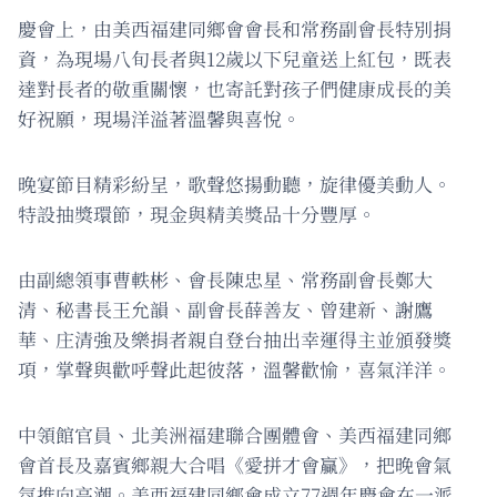
慶會上，由美西福建同鄉會會長和常務副會長特別捐
資，為現場八旬長者與12歲以下兒童送上紅包，既表
達對長者的敬重關懷，也寄託對孩子們健康成長的美
好祝願，現場洋溢著溫馨與喜悅。
晚宴節目精彩紛呈，歌聲悠揚動聽，旋律優美動人。
特設抽獎環節，現金與精美獎品十分豐厚。
由副總領事曹軼彬、會長陳忠星、常務副會長鄭大
清、秘書長王允韻、副會長薛善友、曾建新、謝鷹
華、庄清強及樂捐者親自登台抽出幸運得主並頒發獎
項，掌聲與歡呼聲此起彼落，溫馨歡愉，喜氣洋洋。
中領館官員、北美洲福建聯合團體會、美西福建同鄉
會首長及嘉賓鄉親大合唱《愛拼才會贏》，把晚會氣
氛推向高潮。美西福建同鄉會成立77週年慶會在一派