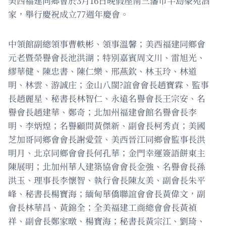
美西福建同鄉會於3月16日晚假座南三藩市半島豪苑酒
家，舉行慶祝成立77週年慶會。
中領館副總領事曹軼彬、領事溫馨；美西福建同鄉會
元老暨榮譽會長池洪湖；特別嘉賓周文川、雷旭光、
繆華健、陳忠書、陳仁樂、邢燕欽、林玉玲、林道
明、林雲、游誠庄；金山八閩?誼會會長趙寶霖、監事
長趙麗星、秘書長林智仁、永遠名譽會長王宗安、名
譽會長趙建華、鄭奇；北加州福建會館名譽會長李
明、李炳煌；名譽顧問黃傑新、副會長柯秀貞；美國
芝加哥同鄉會會長謝愛萱、美西晉江同鄉會監事長洪
明月、北京同鄉會會長何孔華；金門幸運簽語餅東主
陳展明；北加州華人建築協會會長金強、名譽會長孫
洪玉、理事長李懷智、執行會長陳友美、副會長朱平
峰、秘書長楊寶海；緬甸華僑聯誼會會長黃偉文，副
會長林華昌、黃錦全；全美福建工商總會會長黃禎
祥、副會長鄭家暾、楊寶海；秘書長黃宗江、劉琦、