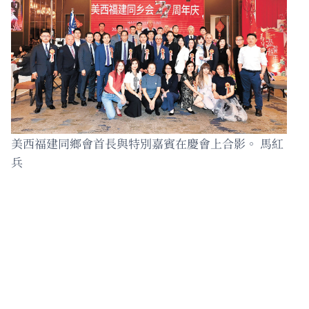
美西福建同鄉會首長與特別嘉賓在慶會上合影。 馬紅
兵