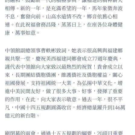
相傳。新的一年，是充滿希望的一年，馬年象徵奔波
不息，奮發向前。山高水遠情不改，鄉音依舊心相
連。在此祝福會務昌隆，蒸蒸日上，在座各位身體健
康，萬事如意。
中領館副總領事曹軼彬致詞，她表示很高興與福建鄉
親共聚一堂，慶祝美西福建同鄉會成立77週年慶典，
謹代表中領館向大家致以最熱烈的祝賀！貴會成立以
來，長期團結僑胞僑團，維護僑社及僑胞權益，關心
祖國發展，支持祖國統一大業，為弘揚中華文化，增
進中美民間友好，做了很多大事、好事，發揮了重要
的作用，在此，向大家表示敬意。過去一年，很不平
凡，中國十四五規劃圓滿收官，經濟總量躍升到146萬
億元的新台階。
剛閉幕的兩會，通過十五五規劃的綱要，20項目重要