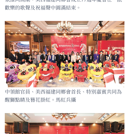
歡樂的歌聲及祝福聲中圓滿結束。
中領館官員、美西福建同鄉會首長、特別嘉賓共同為
醒獅點睛及簪花掛紅。馬紅兵攝