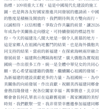
指標，109項重大工程，這是中國現代化建設的施工
圖，也是與各友好國家推進共同發展的邀請函。中國
的態度是積極及開放的，我們期待與美方雙向而行，
以誠相待，以信相邀，爭取合作共贏的前景，讓2026
年成為中美關係走向穩定，可持續發展的標誌性年
份。今天的福建及八閩大地是一個令人羨慕的地方，
這是家鄉人在祖國內地奮鬥的結果，也是海外僑胞共
同支持的結果。當前的新福建，在探索海峽兩岸融合
發展前景，福建與台灣隔海相望，廣大僑胞為實現祖
國統一作出很多工作。統一是全體中華兒女的共同心
願。衷心希望福建籍的僑胞，繼續關心祖國的發展，
為新福建的建設貢獻更多的力量，為祖國統一，為中
美關係的向前發展，作出貢獻。祝願美西福建同鄉會
會務昌隆發達，祝各位闔家幸福，萬事勝意。北京同
鄉會會長何孔華表示在這辭舊迎新，萬家團圓的美好
時刻，我們歡聚一堂。我非常榮幸應邀參加福建同鄉