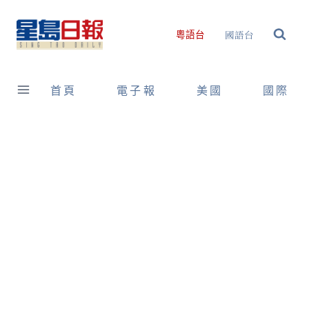
Skip
to
國語台
粵語台
content
首頁
電子報
美國
國際