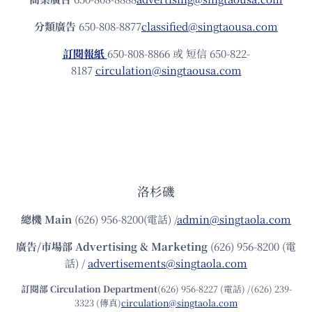
分類廣告
650-808-8877
classified@singtaousa.com
訂閱報紙
650-808-8866 或 短信 650-822-
8187
circulation@singtaousa.com
洛杉磯
總機
Main
(626) 956-8200(電話) /
admin@singtaola.com
廣告/市場部
Advertising & Marketing
(626) 956-8200 (電
話) /
advertisements@singtaola.com
訂閱部 Circulation Department
(626) 956-8227 (電話) /(626) 239-
3323 (傳真)
circulation@singtaola.com