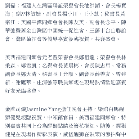
劉磊；福建人在灣區聯誼榮譽會長池洪湖、會長楊寶
海；副??林敏婕，副會長楊小川、王小慧；秘書長黃
宗江；美國平潭同鄉會會長陳友美、副會長念平、陳
華強暨舊金山灣區中國統一促進會、三藩市台山聯誼
會、灣區菊花會等僑界嘉賓蒞臨祝賀，共襄盛會。
美西福建同鄉會元老暨榮譽會長鄭祖龍；榮譽會長林
秉森、鄭君凱；名譽會長黃晨彬、會長陳忠星、常務
副會長鄭大清、秘書長王允韻、副會長薛善友、曾建
新、謝鷹華、庄清強等職員鄉親在現場熱情歡迎嘉賓
好友光臨盛會。
金牌司儀Jasmine Yang擔任晚會主持，梁館白鶴醒
獅健兒親臨祝賀，中領館官員、美西福建同鄉會、特
別嘉賓共同上台為醒獅點睛及簪花掛紅。隨後，醒獅
健兒在現場作精彩表演，威猛醒獅在鼓樂的節拍聲中