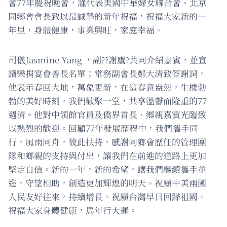
會77年慶祝晚會，謹代表美國中華婦女聯合會、北京
同鄉會會長致以最誠摯的新年祝福，祝福大家新的一
年里，身體健康，事業興旺，家庭幸福。
司儀Jasmine Yang ，副??謝鷹?共同介紹嘉賓，並宣
讀樂捐宴會善長名單；常務副會長鄭大清致答謝詞，
他表示春回大地，萬象更新，在這春意盎然，生機勃
勃的美好時刻，我們歡聚一堂，共享溫馨而隆重的77
週清。他對中領館官員及僑界首長、鄉親嘉賓光臨致
以熱烈的歡迎。回顧77年發展歷程中，我們攜手同
行，風雨同舟，彼此扶持，感謝同鄉會歷任的管理團
隊和鄉親的支持與付出，讓我們在前進的道路上更加
堅定自信。新的一年，新的希望，讓我們繼續攜手並
進，守望相助，創造更加輝煌的明天。祝願中美兩國
人民友好往來，持續增長。祝願台灣早日回歸祖國。
祝福大家身體健康，馬年行大運。