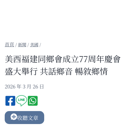
/
新聞
/
美國
/
美西福建同鄉會成立77周年慶會
盛大舉行 共話鄉音 暢敘鄉情
2026 年 3 月 26 日
收聽文章