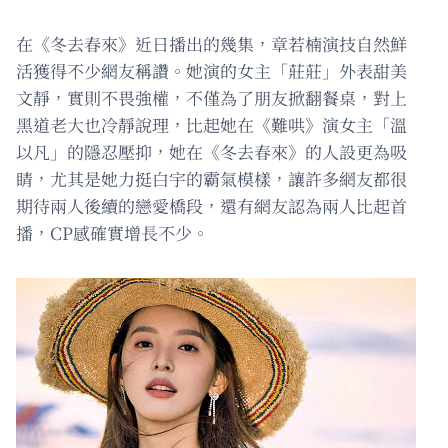
在《冬去春來》近日播出的幾集，章若楠演技自然鮮
活獲得不少網友稱讚。她演的女主「莊莊」外表甜美
文靜，實則不畏強權，不僅為了朋友掀翻餐桌，對上
黑道老大也冷靜說理，比起她在《難哄》演女主「溫
以凡」的隱忍壓抑，她在《冬去春來》的人設更為吸
睛，尤其是她力挺白宇的霸氣模樣，讓許多網友都很
期待兩人後續的戀愛橋段，還有網友認為兩人比起首
播，CP感確實增長不少。