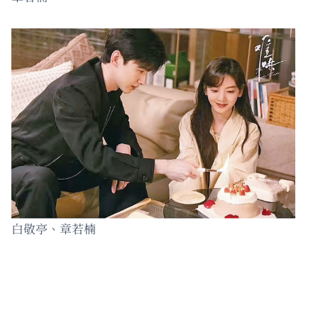
白敬亭、章若楠