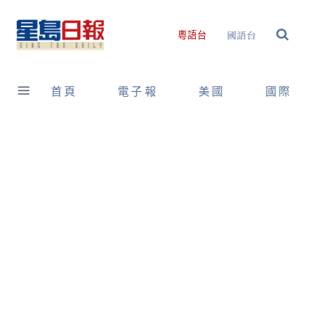
Skip
to
國語台
粵語台
content
首頁
電子報
美國
國際