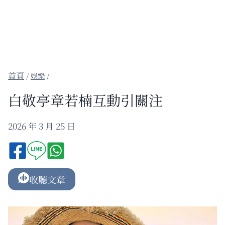
/
娛樂
/
白敬亭章若楠互動引關注
2026 年 3 月 25 日
收聽文章