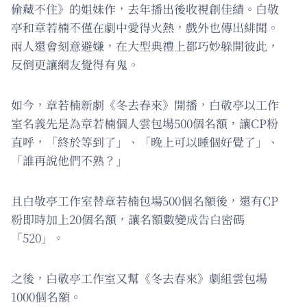
偷藏不住》的姐妹作，去年播出後收視創佳績。白敬
亭和章若楠不僅在劇中愛得火熱，戲外也傳出緋聞。
兩人還會刻意避嫌，在大型典禮上都巧妙躲開彼此，
反倒更讓網友覺得有鬼。
如今，章若楠新劇《冬去春來》開播，白敬亭以工作
室名義先是為章若楠個人雲包場500個名額，讓CP粉
直呼，「終於等到了」、「晚上可以睡個好覺了」、
「誰再說他們不熟？」
且白敬亭工作室替章若楠包場500個名額後，還有CP
粉即時加上20個名額，讓名額數變成告白密碼
「520」。
之後，白敬亭工作室又幫《冬去春來》劇組雲包場
1000個名額。