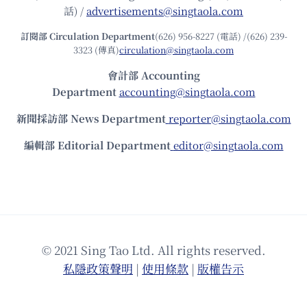
話) /
advertisements@singtaola.com
訂閱部 Circulation Department
(626) 956-8227 (電話) /(626) 239-
3323 (傳真)
circulation@singtaola.com
會計部 Accounting
Department
accounting@singtaola.com
新聞採訪部 News Department
reporter@singtaola.com
編輯部 Editorial Department
editor@singtaola.com
© 2021 Sing Tao Ltd. All rights reserved.
私隱政策聲明
|
使⽤條款
|
版權告⽰