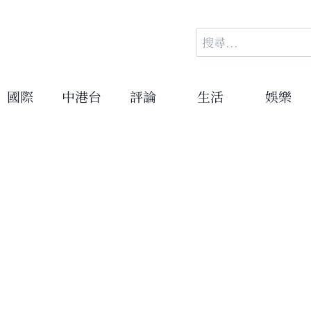
搜
尋
關
鍵
國際
中港台
評論
生活
娛樂
字: