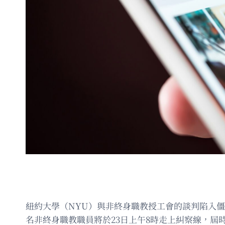
紐約大學（NYU）與非終身職教授工會的談判陷入僵
名非終身職教職員將於23日上午8時走上糾察線，屆