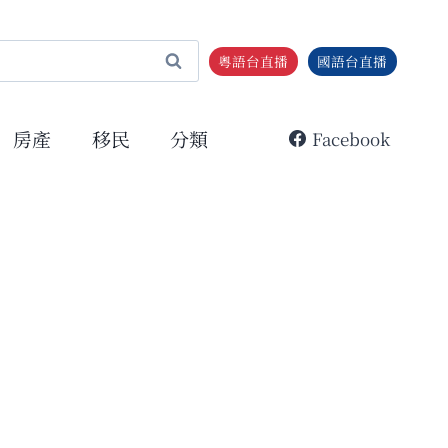
粵語台直播
國語台直播
房產
移民
分類
Facebook