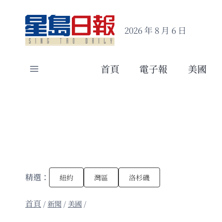
Skip
to
2026 年 8 月 6 日
content
首頁
電子報
美國
精選：
紐約
灣區
洛杉磯
/
新聞
/
美國
/