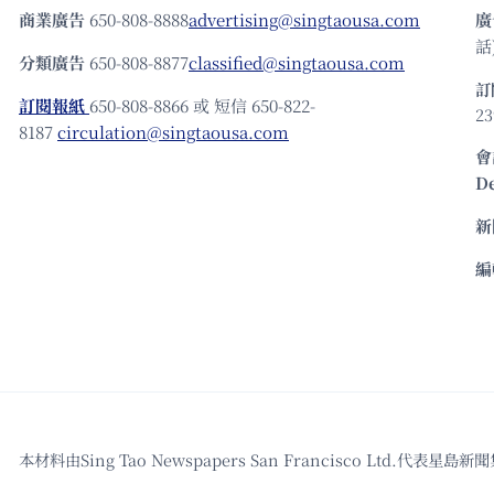
商業廣告
650-808-8888
advertising@singtaousa.com
廣
話)
分類廣告
650-808-8877
classified@singtaousa.com
訂
訂閱報紙
650-808-8866 或 短信 650-822-
23
8187
circulation@singtaousa.com
會
D
新
編
本材料由Sing Tao Newspapers San Francisco L