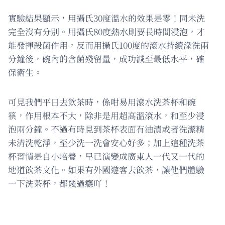
實驗結果顯示，用攝氏30度溫水的效果是零！同未洗
完全沒有分別。用攝氏80度熱水則要長時間浸泡，才
能發揮殺菌作用，反而用攝氏100度的滾水持續淥洗兩
分鐘後，碗內的含菌殘留量，成功減至最低水平，確
保衛生。
可見我們平日去飲茶時，係咁易用滾水洗茶杯和碗
筷，作用根本不大，除非是用超高溫滾水，和至少浸
泡兩分鐘。不過有時見到茶杯表面有油漬或者洗潔精
未清洗乾淨，至少洗一洗會安心好多；加上這種洗茶
杯習慣是自小培養，早已演變成廣東人一代又一代的
地道飲茶文化。如果有外國遊客去飲茶，讓他們體驗
一下洗茶杯，都幾過癮吖！