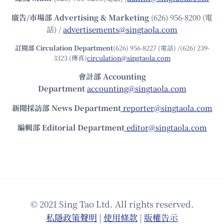
廣告/市場部
Advertising & Marketing
(626) 956-8200 (電
話) /
advertisements@singtaola.com
訂閱部 Circulation Department
(626) 956-8227 (電話) /(626) 239-
3323 (傳真)
circulation@singtaola.com
會計部 Accounting
Department
accounting@singtaola.com
新聞採訪部 News Department
reporter@singtaola.com
編輯部 Editorial Department
editor@singtaola.com
© 2021 Sing Tao Ltd. All rights reserved.
私隱政策聲明
|
使⽤條款
|
版權告⽰