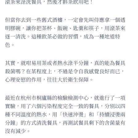
滾茶來淥洗餐具，然後才斟茶飲用吧！
但當你去到一些舊式酒樓，一定會先叫侍應拿一個透
明膠碗，讓你把茶杯、飯碗、匙羹和筷子，用滾茶來
逐一清洗。這種飲茶必做的習慣，成為一種地道特
色。
其實，就咁易用茶或者熱水淥半分鐘，真的能為餐具
殺菌嗎？在某程度上，不過是令自我感覺良好而已，
心理安慰的作用，往往大於衛生保障。
最近在杭州市桐廬縣的檢驗檢測中心，就進行了一項
實驗，用了六個污染程度完全一致的餐具，分別以四
種不同溫度的熱水，用「快速沖燙」和「持續浸燙兩
分鐘」的方式清洗餐具，再測試餐具剩下的含菌量有
沒有減少。