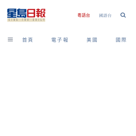
Skip
to
國語台
粵語台
content
首頁
電子報
美國
國際