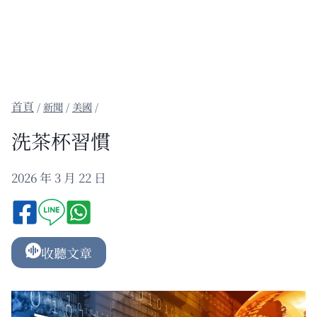
/
新聞
/
美國
/
洗茶杯習慣
2026 年 3 月 22 日
收聽文章