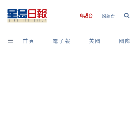
Skip
to
國語台
粵語台
content
首頁
電子報
美國
國際