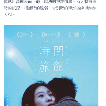
傳遞出高麗表面平靜下暗湧的複雜情緒。兩人將重逢
時的試探、相擁時的脆弱、告別時的釋然演繹得絲絲
入扣。