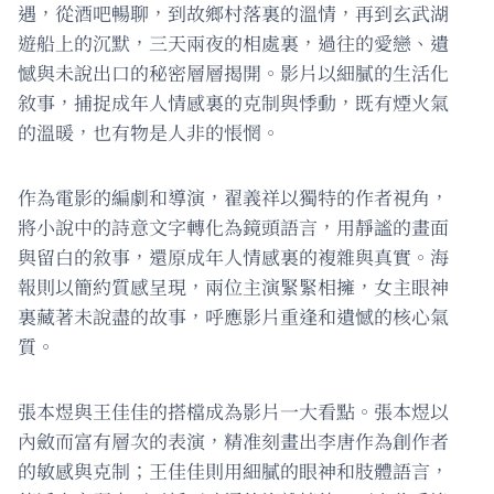
遇，從酒吧暢聊，到故鄉村落裏的溫情，再到玄武湖
遊船上的沉默，三天兩夜的相處裏，過往的愛戀、遺
憾與未說出口的秘密層層揭開。影片以細膩的生活化
敘事，捕捉成年人情感裏的克制與悸動，既有煙火氣
的溫暖，也有物是人非的悵惘。
作為電影的編劇和導演，翟義祥以獨特的作者視角，
將小說中的詩意文字轉化為鏡頭語言，用靜謐的畫面
與留白的敘事，還原成年人情感裏的複雜與真實。海
報則以簡約質感呈現，兩位主演緊緊相擁，女主眼神
裏藏著未說盡的故事，呼應影片重逢和遺憾的核心氣
質。
張本煜與王佳佳的搭檔成為影片一大看點。張本煜以
內斂而富有層次的表演，精准刻畫出李唐作為創作者
的敏感與克制；王佳佳則用細膩的眼神和肢體語言，