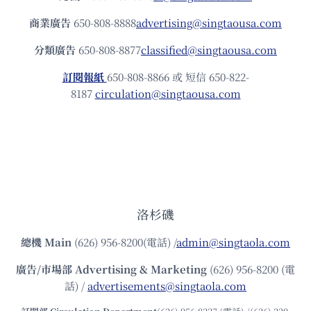
商業廣告
650-808-8888
advertising@singtaousa.com
分類廣告
650-808-8877
classified@singtaousa.com
訂閱報紙
650-808-8866 或 短信 650-822-
8187
circulation@singtaousa.com
洛杉磯
總機
Main
(626) 956-8200(電話) /
admin@singtaola.com
廣告/市場部
Advertising & Marketing
(626) 956-8200 (電
話) /
advertisements@singtaola.com