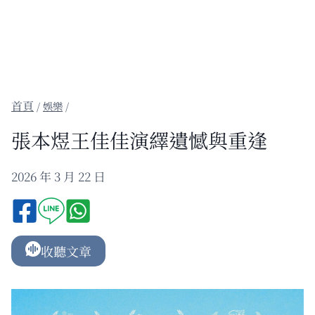
/
娛樂
/
張本煜王佳佳演繹遺憾與重逢
2026 年 3 月 22 日
收聽文章