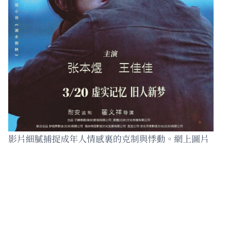
影片細膩捕捉成年人情感裏的克制與悸動。網上圖片