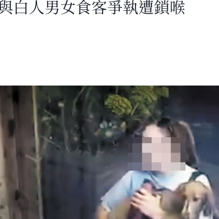
 與白人男女食客爭執遭鎖喉