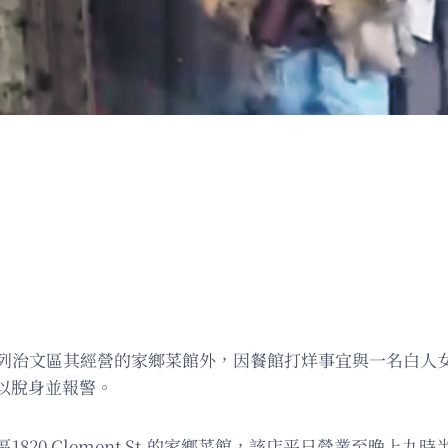
在列治文區其經營的家鄉菜館外，因餐館打烊事宜與一名白人
以脫身並報警。
820 Clement St.的家鄉菜館，該店平日營業至晚上