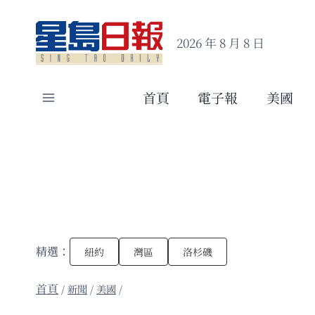
Skip
to
2026 年 8 月 8 日
content
首頁
電子報
美國
精選：
紐約
灣區
洛杉磯
/
新聞
/
美國
/