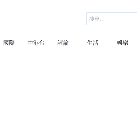
搜
尋
關
鍵
國際
中港台
評論
生活
娛樂
字: