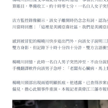
算賬目，準備收工。約十時零七分，一名白人女子突
店方監控錄像顯示，該女子離開時仍念念有詞，認為
川當時回應：「這裡是美國亞裔社區，我們是美國亞
感到被冒犯的楊曉川快步追出門外，向該女子說明三
雙方身影，但記錄下十時十分四十分許，雙方言語衝
楊曉川回憶，此時一名白人男子突然沖至，不由分說
手機翻譯軟件向該男子急呼：「老闆有心臟病，馬上
楊曉川頸部出現兩道明顯抓痕。他透露，已查得涉案
偏見，擔心此類事件重演。本報記者黃偉江三藩市報