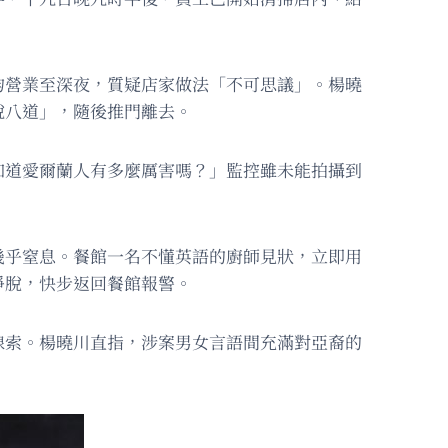
。
均營業至深夜，質疑店家做法「不可思議」。楊曉
說八道」，隨後推門離去。
知道愛爾蘭人有多麼厲害嗎？」監控雖未能拍攝到
幾乎窒息。餐館一名不懂英語的廚師見狀，立即用
掙脫，快步返回餐館報警。
線索。楊曉川直指，涉案男女言語間充滿對亞裔的