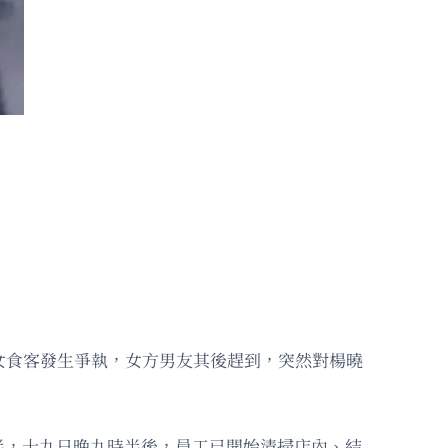
女食客發生爭執，女方男友其後趕到，突然對楊曉
九時半，十九日晚九時半後，員工已開始清掃店內、結