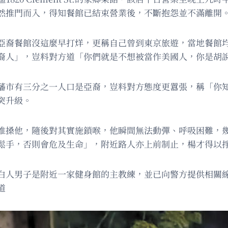
然推門而入，得知餐館已結束營業後，不斷抱怨並不滿離開
亞裔餐館沒這麼早打烊，更稱自己曾到東京旅遊，當地餐館
裔人」，豈料對方道「你們就是不想被當作美國人，你是胡
藩市有三分之一人口是亞裔，豈料對方態度更囂張，稱「你
突升級。
推搡他，隨後對其實施鎖喉，他瞬間無法動彈、呼吸困難，
鬆手，否則會危及生命」，附近路人亦上前制止，楊才得以
白人男子是附近一家健身館的主教練，並已向警方提供相關
道