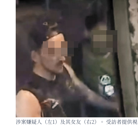
涉案嫌疑人（左1）及其女友（右2）。 受訪者提供