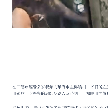
在三藩市經營多家餐館的華裔東主楊曉川，19日晚
川鎖喉，幸得餐館廚師及路人及時制止，楊曉川才得
楊曉川20日接受本報記者專訪時憶述，事發於列治文區1